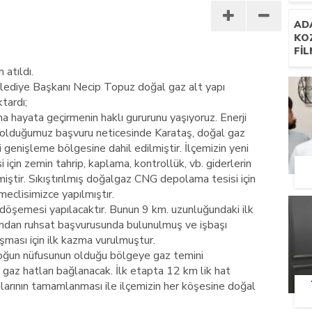
AD
KO
FIL
 atıldı.
Belediye Başkanı Necip Topuz doğal gaz alt yapı
ktardı;
aha hayata geçirmenin haklı gururunu yaşıyoruz. Enerji
 olduğumuz başvuru neticesinde Karataş, doğal gaz
 genişleme bölgesine dahil edilmiştir. İlçemizin yeni
için zemin tahrip, kaplama, kontrollük, vb. giderlerin
iştir. Sıkıştırılmış doğalgaz CNG depolama tesisi için
meclisimizce yapılmıştır.
ı döşemesi yapılacaktır. Bunun 9 km. uzunluğundaki ilk
ından ruhsat başvurusunda bulunulmuş ve işbaşı
ışması için ilk kazma vurulmuştur.
yoğun nüfusunun olduğu bölgeye gaz temini
 gaz hatları bağlanacak. İlk etapta 12 km lik hat
alarının tamamlanması ile ilçemizin her köşesine doğal