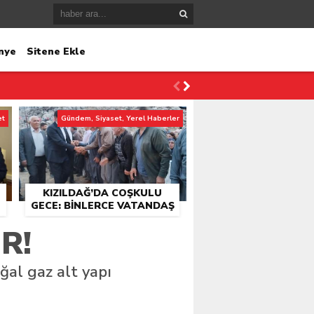
nye
Sitene Ekle
et
Gündem, Siyaset, Yerel Haberler
KIZILDAĞ’DA COŞKULU
GECE: BINLERCE VATANDAŞ
KONSER ALANINDA
R!
BULUŞTU
ğal gaz alt yapı