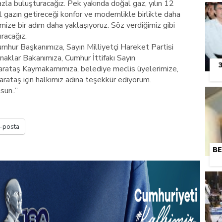
zla buluşturacağız. Pek yakında doğal gaz, yılın 12
l gazın getireceği konfor ve modernlikle birlikte daha
imize bir adım daha yaklaşıyoruz. Söz verdiğimiz gibi
ıracağız.
mhur Başkanımıza, Sayın Milliyetçi Hareket Partisi
naklar Bakanımıza, Cumhur İttifakı Sayın
Karataş Kaymakamımıza, belediye meclis üyelerimize,
Karataş için halkımız adına teşekkür ediyorum.
sun..”
-posta
BE