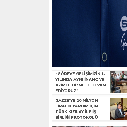
“GÖREVE GELIŞIMIZIN 1.
YILINDA AYNI INANÇ VE
AZIMLE HIZMETE DEVAM
EDIYORUZ”
GAZZE’YE 10 MILYON
LIRALIK YARDIM IÇIN
TÜRK KIZILAY ILE IŞ
BIRLIĞI PROTOKOLÜ
IMZALANDI.