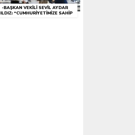
-BAŞKAN VEKILI SEVIL AYDAR
ILDIZ: “CUMHURIYETIMIZE SAHIP
ÇIKMAK BIZIM GÖREVIMIZ”