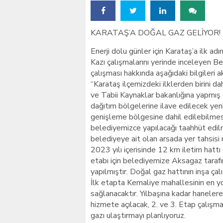
KARATAŞ’A DOĞAL GAZ GELİYOR!
Enerji dolu günler için Karataş’a ilk adım
Kazı çalışmalarını yerinde inceleyen 
çalışması hakkında aşağıdaki bilgileri a
“Karataş ilçemizdeki ilklerden birini d
ve Tabii Kaynaklar bakanlığına yapmış
dağıtım bölgelerine ilave edilecek yeni
genişleme bölgesine dahil edilebilmesi 
belediyemizce yapılacağı taahhüt edilm
belediyeye ait olan arsada yer tahsisi 
2023 yılı içerisinde 12 km iletim hatt
etabı için belediyemize Aksagaz taraf
yapılmıştır. Doğal gaz hattının inşa çal
İlk etapta Kemaliye mahallesinin en 
sağlanacaktır. Yılbaşına kadar hanelere
hizmete açılacak, 2. ve 3. Etap çalışm
gazı ulaştırmayı planlıyoruz.