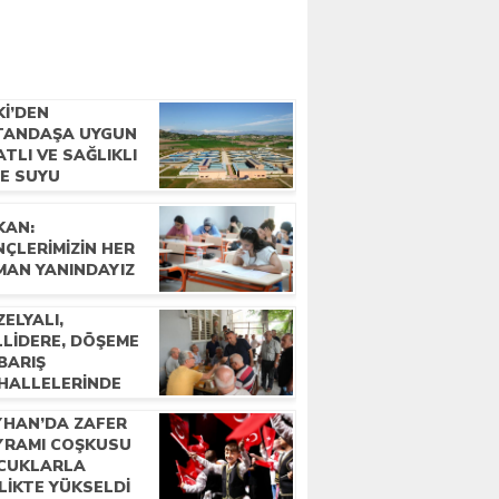
Kİ’DEN
TANDAŞA UYGUN
ATLI VE SAĞLIKLI
ME SUYU
KAN:
ÇLERIMIZIN HER
MAN YANINDAYIZ
ELYALI,
LLIDERE, DÖŞEME
BARIŞ
HALLELERINDE
LKLA BULUŞTU
YHAN’DA ZAFER
YRAMI COŞKUSU
CUKLARLA
LIKTE YÜKSELDI