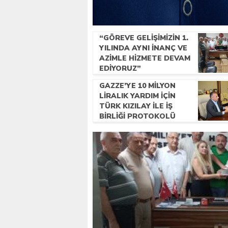
“GÖREVE GELIŞIMIZIN 1.
YILINDA AYNI INANÇ VE
AZIMLE HIZMETE DEVAM
EDIYORUZ”
GAZZE’YE 10 MILYON
LIRALIK YARDIM IÇIN
TÜRK KIZILAY ILE IŞ
BIRLIĞI PROTOKOLÜ
IMZALANDI.