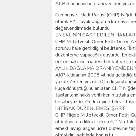
AKP iktidarının bu oranı yeniden yüzde 
Cumhuriyet Halk Partisi (CHP) Niğde M
olarak EYT, aylık bağlama katsayısı ve 
değerlendirmede bulundu.
EMEKLİNİN GASP EDİLEN HAKLARI
CHP Milletvekili Ömer Fethi Gürer, A
sorunlu hale getirdiğini belirterek, “İkt
düzenleme yapacağını duyurdu. Emeklili
edilen haklarının iadesi tek yol ve çöz
AYLIK BAĞLAMA ORANI YENİDEN Y
AKP iktidarının 2008 yılında getirdiği 
yüzde 75’ten yüzde 30’a düşürüldüğünü
kuşa dönüştüğünü anlatan CHP Niğde M
takılanların hakkı verilirken mutlaka e
hesabı yüzde 75 düzeyine tekrar taşınm
İNTİBAK DÜZENLEMESİ ŞART
CHP Niğde Milletvekili Ömer Fethi Güre
olduğuna da dikkat çekerek, “ Mutlak 
emekli aylığı asgari ücret düzeyine taşı
olmalıdır” şeklinde konuştu.