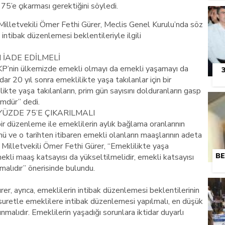
75’e çıkarması gerektiğini söyledi.
illetvekili Ömer Fethi Gürer, Meclis Genel Kurulu’nda söz
intibak düzenlemesi beklentileriyle ilgili
 İADE EDİLMELİ
KP’nin ülkemizde emekli olmayı da emekli yaşamayı da
idar 20 yıl sonra emeklilikte yaşa takılanlar için bir
kte yaşa takılanların, prim gün sayısını dolduranların gasp
ümdür” dedi.
ÜZDE 75’E ÇIKARILMALI
bir düzenleme ile emeklilerin aylık bağlama oranlarının
 ve o tarihten itibaren emekli olanların maaşlarının adeta
illetvekili Ömer Fethi Gürer, “Emeklilikte yaşa
BE
mekli maaş katsayısı da yükseltilmelidir, emekli katsayısı
alıdır” önerisinde bulundu.
r, ayrıca, emeklilerin intibak düzenlemesi beklentilerinin
suretle emeklilere intibak düzenlemesi yapılmalı, en düşük
nmalıdır. Emeklilerin yaşadığı sorunlara iktidar duyarlı