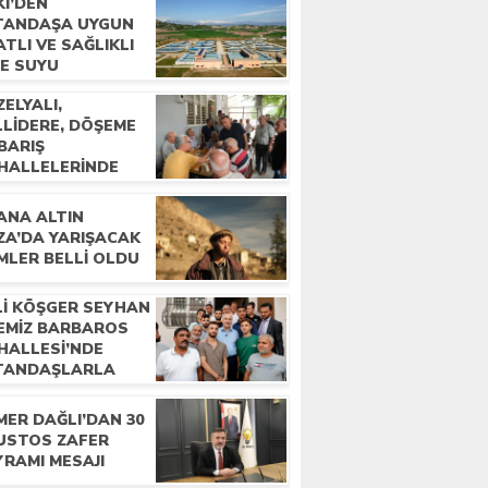
Kİ’DEN
TANDAŞA UYGUN
ATLI VE SAĞLIKLI
ME SUYU
ELYALI,
LLIDERE, DÖŞEME
BARIŞ
HALLELERINDE
LKLA BULUŞTU
ANA ALTIN
ZA’DA YARIŞACAK
MLER BELLI OLDU
Lİ KÖŞGER SEYHAN
ÇEMİZ BARBAROS
HALLESİ’NDE
TANDAŞLARLA
LUŞTU
MER DAĞLI’DAN 30
USTOS ZAFER
YRAMI MESAJI