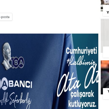
Y
-posta