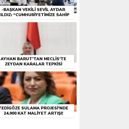
-BAŞKAN VEKILI SEVIL AYDAR
ILDIZ: “CUMHURIYETIMIZE SAHIP
ÇIKMAK BIZIM GÖREVIMIZ”
AYHAN BARUT’TAN MECLIS’TE
ZEYDAN KARALAR TEPKISI
YEDIGÖZE SULAMA PROJESI’NDE
24.900 KAT MALIYET ARTIŞI!