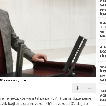
AS
VA
 İLÇEMİZ BARBAROS MAHALLESİ’NDE VATANDAŞLARLA BULUŞTU
FIY
IÇ
GÜZ
TE
VE 
MA
HA
AD
KO
FIL
VA
İL
MA
VA
06 views
kez görüntülendi.
BU
TA
AĞ
er, emeklilikte yaşa takılanlar (EYT) için bir düzenleme
BA
, aylık bağlama oranını yüzde 75’ten yüzde 30’a düşüren