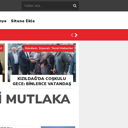
nye
Sitene Ekle
et
Gündem, Siyaset, Yerel Haberler
KIZILDAĞ’DA COŞKULU
GECE: BINLERCE VATANDAŞ
KONSER ALANINDA
I MUTLAKA
BULUŞTU