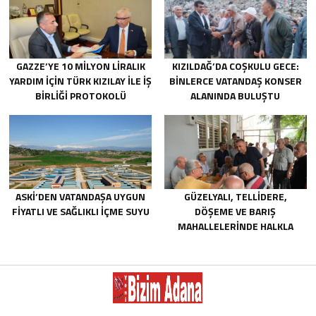
GAZZE’YE 10 MILYON LIRALIK
KIZILDAĞ’DA COŞKULU GECE:
YARDIM IÇIN TÜRK KIZILAY ILE IŞ
BINLERCE VATANDAŞ KONSER
BIRLIĞI PROTOKOLÜ
ALANINDA BULUŞTU
IMZALANDI.
ASKİ’DEN VATANDAŞA UYGUN
GÜZELYALI, TELLIDERE,
FIYATLI VE SAĞLIKLI IÇME SUYU
DÖŞEME VE BARIŞ
MAHALLELERINDE HALKLA
BULUŞTU