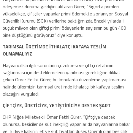
ödeyemez duruma geldiğini aktaran Gürer, “Sigorta primleri
yükseldikçe, çiftçiler yapanlar primi ödemekte zorlanıyor. Sosyal
Güvenlik Kurumu (SGK) verilerine baktığımızda önceki yıllarda 1
buçuk milyon olan çiftçi pirimi ödeyenlerin sayısının bu gün 400
bine düştüğünü görüyoruz” diye konuştu.
TARIMSAL ÜRETİMDE İTHALATÇI KAFAYA TESLİM
OLMAMALIYIZ
Hayvancılıkla ilgili sorunların çözülmesi ve çiftçi refahının
sağlanması için desteklemelerin yapılması gerektiğine dikkat
çeken Ömer Fethi Gürer, bu konularda düzenleme yapılmaması
halinde ülkemizin tarımsal üretimde ithalatçı bir kafaya teslim
olacağını vurguladı.
ÇİFTÇİYE, ÜRETİCİYE, YETİŞTİRİCİYE DESTEK ŞART
CHP Niğde Milletvekili Ömer Fethi Gürer, “Çiftçiye destek
olunursa, besiciler de süt inekçiliği yapanlar da hayvanlarına bakar
ve Türkiye kalkınır; et ve süt fiyatları düşer. Önemli olan besicilik