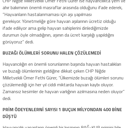
CHP Niğde Milletvekili Ömer Fethi Gürer ise hayvancılıkta yem ve
ahır bakımının önemli masraflar arasında olduğunu ifade ederek,
“Hayvanların hastalanmaması için aşı yapılması
gerekiyor. Yönetmeliğe göre hayvan aşılarının ücretiz olduğu
ifade ediliyor ama gelip hayvan sahiplerini dinlediğimizde
durumun öyle olmadığının, aşının da ücret karşılığı yapıldığını
görüyoruz” dedi.
BUZAĞI ÖLÜMLERİ SORUNU HALEN ÇÖZÜLEMEDİ
Hayvancılığın en önemli sorunlarının başında hayvan hastalıkları
ve buzağı ölümlerinin geldiğine dikkat çeken CHP Niğde
Milletvekili Ömer Fethi Gürer, “Ülkemizde buzağı ölümleri sorunu
çözülemediği için her yıl ciddi miktarda hayvan kaybı oluyor.
Zamansız kesimler de hayvan varlığının azılmasına neden oluyor”
dedi.
PRİM ÖDEYENLERNİ SAYISI 1 BUÇUK MİLYONDAN 400 BİNE
DÜŞTÜ
Hayvancılık yapanların önemli bir kısmının BAĞ-KUR primini bile