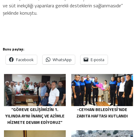
ve süt inekçiliği yapanlara gerekli desteklerin sağlanmasıdır”
şeklinde konuştu.
Bunu paylaş:
Facebook
WhatsApp
E-posta
“GÖREVE GELIŞIMIZIN 1.
-CEYHAN BELEDIYESI’NDE
YILINDA AYNI INANÇ VE AZIMLE
ZABITA HAFTASI KUTLANDI
HIZMETE DEVAM EDIYORUZ”