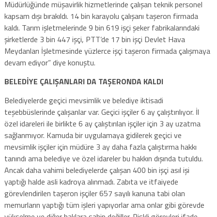
Müdürlüğünde müşavirlik hizmetlerinde çalışan teknik personel
kapsam dışı bırakıldı. 14 bin karayolu çalışanı taşeron firmada
kaldı. Tarım işletmelerinde 9 bin 619 işçi şeker fabrikalarındaki
şirketlerde 3 bin 447 işçi, PTT’de 17 bin işçi Devlet Hava
Meydanları İşletmesinde yüzlerce işçi taşeron firmada çalışmaya
devam ediyor” diye konuştu.
BELEDİYE ÇALIŞANLARI DA TAŞERONDA KALDI
Belediyelerde geçici mevsimlik ve belediye iktisadi
teşebbüslerinde çalışanlar var. Geçici işçiler 6 ay çalıştırılıyor. İl
özel idareleri ile birlikte 6 ay çalıştırılan işçiler için 3 ay uzatma
sağlanmıyor. Kamuda bir uygulamaya gidilerek geçici ve
mevsimlik işçiler için müdüre 3 ay daha fazla çalıştırma hakkı
tanındı ama belediye ve özel idareler bu hakkın dışında tutuldu.
Ancak daha vahimi belediyelerde çalışan 400 bin işçi asıl işi
yaptığı halde asli kadroya alınmadı. Zabıta ve itfaiyede
görevlendirilen taşeron işçiler 657 sayılı kanuna tabi olan
memurların yaptığı tüm işleri yapıyorlar ama onlar gibi görevde
yükselme ve diğer haklara sahip değiller. Riskli görevleri ifade