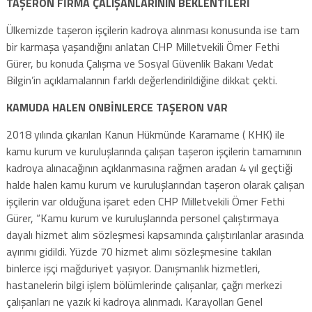
TAŞERON FİRMA ÇALIŞANLARININ BEKLENTİLERİ
Ülkemizde taşeron işçilerin kadroya alınması konusunda ise tam
bir karmaşa yaşandığını anlatan CHP Milletvekili Ömer Fethi
Gürer, bu konuda Çalışma ve Sosyal Güvenlik Bakanı Vedat
Bilgin’in açıklamalarının farklı değerlendirildiğine dikkat çekti.
KAMUDA HALEN ONBİNLERCE TAŞERON VAR
2018 yılında çıkarılan Kanun Hükmünde Kararname ( KHK) ile
kamu kurum ve kuruluşlarında çalışan taşeron işçilerin tamamının
kadroya alınacağının açıklanmasına rağmen aradan 4 yıl geçtiği
halde halen kamu kurum ve kuruluşlarından taşeron olarak çalışan
işçilerin var olduğuna işaret eden CHP Milletvekili Ömer Fethi
Gürer, “Kamu kurum ve kuruluşlarında personel çalıştırmaya
dayalı hizmet alım sözleşmesi kapsamında çalıştırılanlar arasında
ayırımı gidildi. Yüzde 70 hizmet alımı sözleşmesine takılan
binlerce işçi mağduriyet yaşıyor. Danışmanlık hizmetleri,
hastanelerin bilgi işlem bölümlerinde çalışanlar, çağrı merkezi
çalışanları ne yazık ki kadroya alınmadı. Karayolları Genel