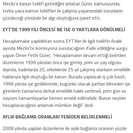
Meclis’e kanun teklifi getirdiğini anlatan Gürer, kamuoyunda,
torba yasa kamun teklifleri ile çalışma yaşamındaki sorunların
çözüleceği yönünde bir algı oluştuğuna işaret etti.
EYT’DE 1999 YILI ÖNCESİ NE İSE O YARTLARA DÖNÜLMELİ
Hesaplamalar yapıldıktan sonra EYT’liler ile ilgili teklifin Aralık
ayında Meclis’te komisyona sunulacağının ifade edildiğine vurgu
yapan Ömer Fethi Gürer, “Hesaplamanın devam ettiği belirtilen
düzenleme 1999 yılından önce işe girmiş, prim ve yaş olgusu
dışında, kadınlarda 20, erkeklerde 25 yıl çalışmış olanların emeklilik
haklarıyla ilgili oluştuğu bir kanun. Burada yapılacak iş çok basit;
1999 yılında işe girdiklerinde, bugünkü olacak şartları bilmeden işe
girenlerin tamamına derhal emeklilik hakkı verilmeli, prim gün ve
sayısını tamamlayanlar hemen emekli edilmelidir. Bunun neyinin
hesaplanacağının anlamak mümkün değil” dedi.
AYLIK BAĞLAMA ORANLARI YENİDEN BELİRLENMELİ
2008 yılında yapılan düzenleme ile aylık bağlama oranının yüzde