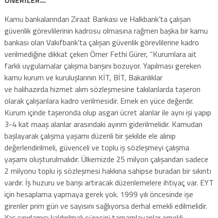
Kamu bankalarından Ziraat Bankası ve Halkbank’ta çalışan
güvenlik görevlilerinin kadrosu olmasına rağmen başka bir kamu
bankası olan Vakıfbank’ta çalışan güvenlik görevlilerine kadro
verilmediğine dikkat çeken Ömer Fethi Gürer, “Kurumlara ait
farklı uygulamalar çalışma barışını bozuyor. Yapılması gereken
kamu kurum ve kuruluşlarının KİT, BİT, Bakanlıklar
ve halihazırda hizmet alım sözleşmesine takılanlarda taşeron
olarak çalışanlara kadro verilmesidir. Emek en yüce değerdir.
Kurum içinde taşeronda olup asgari ücret alanlar ile aynı işi yapıp
3-4 kat maaş alanlar arasındaki ayırım giderilmelidir. Kamudan
başlayarak çalışma yaşamı düzenli bir şekilde ele alınıp
değerlendirilmeli, güvenceli ve toplu iş sözleşmeyi çalışma
yaşamı oluşturulmalıdır. Ülkemizde 25 milyon çalışandan sadece
2 milyonu toplu iş sözleşmesi hakkına sahipse buradan bir sıkıntı
vardır. İş huzuru ve barışı artıracak düzenlemelere ihtiyaç var. EYT
için hesaplama yapmaya gerek yok. 1999 yılı öncesinde işe
girenler prim gün ve sayısını sağlıyorsa derhal emekli edilmelidir.
Yaş sınırlamışı kaldırılmalı süresini tamamlayanlar emekli