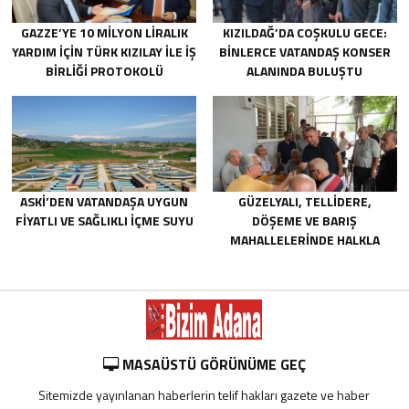
GAZZE’YE 10 MILYON LIRALIK
KIZILDAĞ’DA COŞKULU GECE:
YARDIM IÇIN TÜRK KIZILAY ILE IŞ
BINLERCE VATANDAŞ KONSER
BIRLIĞI PROTOKOLÜ
ALANINDA BULUŞTU
IMZALANDI.
ASKİ’DEN VATANDAŞA UYGUN
GÜZELYALI, TELLIDERE,
FIYATLI VE SAĞLIKLI IÇME SUYU
DÖŞEME VE BARIŞ
MAHALLELERINDE HALKLA
BULUŞTU
MASAÜSTÜ GÖRÜNÜME GEÇ
Sitemizde yayınlanan haberlerin telif hakları gazete ve haber