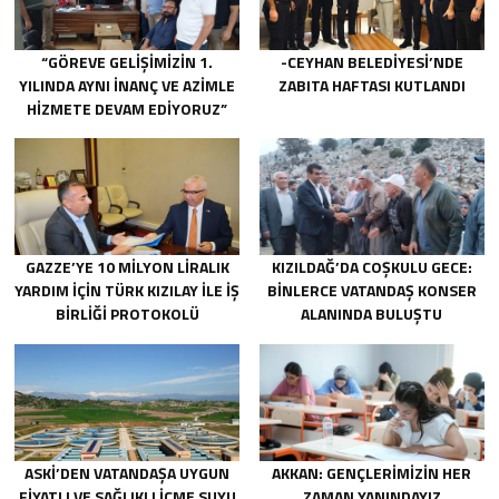
“GÖREVE GELIŞIMIZIN 1.
-CEYHAN BELEDIYESI’NDE
YILINDA AYNI INANÇ VE AZIMLE
ZABITA HAFTASI KUTLANDI
HIZMETE DEVAM EDIYORUZ”
GAZZE’YE 10 MILYON LIRALIK
KIZILDAĞ’DA COŞKULU GECE:
YARDIM IÇIN TÜRK KIZILAY ILE IŞ
BINLERCE VATANDAŞ KONSER
BIRLIĞI PROTOKOLÜ
ALANINDA BULUŞTU
IMZALANDI.
ASKİ’DEN VATANDAŞA UYGUN
AKKAN: GENÇLERIMIZIN HER
FIYATLI VE SAĞLIKLI IÇME SUYU
ZAMAN YANINDAYIZ