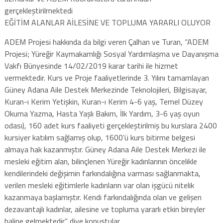
gerçekleştirilmektedi
EĞİTİM ALANLAR AİLESİNE VE TOPLUMA YARARLI OLUYOR
ADEM Projesi hakkında da bilgi veren Çalhan ve Turan, “ADEM
Projesi; Yüreğir Kaymakamlığı Sosyal Yardımlaşma ve Dayanışma
Vakfı Bünyesinde 14/02/2019 karar tarihi ile hizmet
vermektedir. Kurs ve Proje faaliyetlerinde 3. Yılını tamamlayan
Güney Adana Aile Destek Merkezinde Teknolojileri, Bilgisayar,
Kuran-ı Kerim Yetişkin, Kuran-ı Kerim 4-6 yaş, Temel Düzey
Okuma Yazma, Hasta Yaşlı Bakım, İlk Yardım, 3-6 yaş oyun
odası), 160 adet kurs faaliyeti gerçekleştirilmiş bu kurslara 2400
kursiyer katılım sağlamış olup, 1600’ü kurs bitirme belgesi
almaya hak kazanmıştır. Güney Adana Aile Destek Merkezi ile
mesleki eğitim alan, bilinçlenen Yüreğir kadınlarının öncelikle
kendilerindeki değişimin farkındalığına varması sağlanmakta,
verilen mesleki eğitimlerle kadınların var olan işgücü nitelik
kazanmaya başlamıştır. Kendi farkındalığında olan ve gelişen
dezavantajlı kadınlar, ailesine ve topluma yararlı etkin bireyler
haline gelmektedir.” diye konuştular.