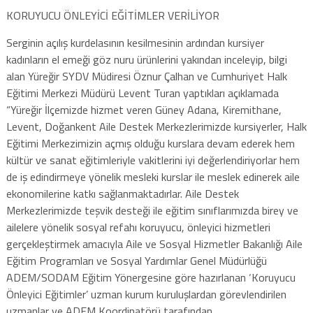
KORUYUCU ÖNLEYİCİ EĞİTİMLER VERİLİYOR
Serginin açılış kurdelasının kesilmesinin ardından kursiyer
kadınların el emeği göz nuru ürünlerini yakından inceleyip, bilgi
alan Yüreğir SYDV Müdiresi Öznur Çalhan ve Cumhuriyet Halk
Eğitimi Merkezi Müdürü Levent Turan yaptıkları açıklamada
“Yüreğir İlçemizde hizmet veren Güney Adana, Kiremithane,
Levent, Doğankent Aile Destek Merkezlerimizde kursiyerler, Halk
Eğitimi Merkezimizin açmış olduğu kurslara devam ederek hem
kültür ve sanat eğitimleriyle vakitlerini iyi değerlendiriyorlar hem
de iş edindirmeye yönelik mesleki kurslar ile meslek edinerek aile
ekonomilerine katkı sağlanmaktadırlar. Aile Destek
Merkezlerimizde teşvik desteği ile eğitim sınıflarımızda birey ve
ailelere yönelik sosyal refahı koruyucu, önleyici hizmetleri
gerçekleştirmek amacıyla Aile ve Sosyal Hizmetler Bakanlığı Aile
Eğitim Programları ve Sosyal Yardımlar Genel Müdürlüğü
ADEM/SODAM Eğitim Yönergesine göre hazırlanan ‘Koruyucu
Önleyici Eğitimler’ uzman kurum kuruluşlardan görevlendirilen
uzmanlar ve ADEM Koordinatörü tarafından