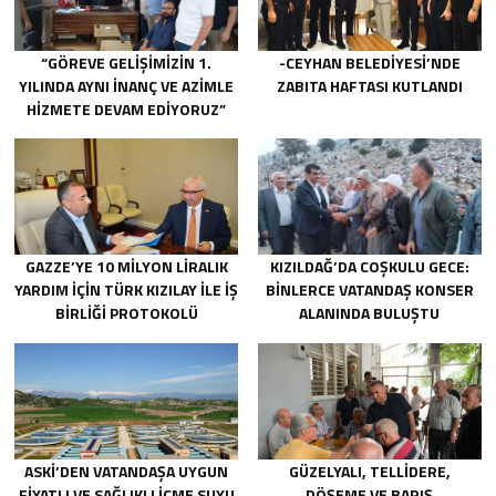
“GÖREVE GELIŞIMIZIN 1.
-CEYHAN BELEDIYESI’NDE
YILINDA AYNI INANÇ VE AZIMLE
ZABITA HAFTASI KUTLANDI
HIZMETE DEVAM EDIYORUZ”
GAZZE’YE 10 MILYON LIRALIK
KIZILDAĞ’DA COŞKULU GECE:
YARDIM IÇIN TÜRK KIZILAY ILE IŞ
BINLERCE VATANDAŞ KONSER
BIRLIĞI PROTOKOLÜ
ALANINDA BULUŞTU
IMZALANDI.
ASKİ’DEN VATANDAŞA UYGUN
GÜZELYALI, TELLIDERE,
FIYATLI VE SAĞLIKLI IÇME SUYU
DÖŞEME VE BARIŞ