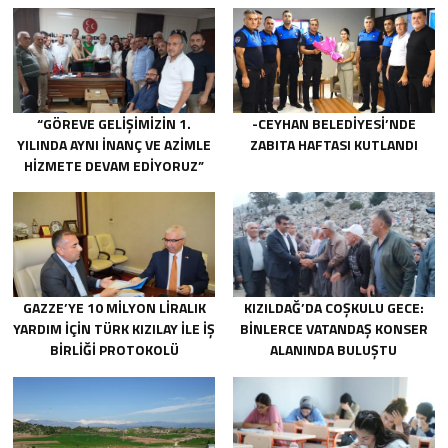
“GÖREVE GELIŞIMIZIN 1.
-CEYHAN BELEDIYESI’NDE
YILINDA AYNI INANÇ VE AZIMLE
ZABITA HAFTASI KUTLANDI
HIZMETE DEVAM EDIYORUZ”
GAZZE’YE 10 MILYON LIRALIK
KIZILDAĞ’DA COŞKULU GECE:
YARDIM IÇIN TÜRK KIZILAY ILE IŞ
BINLERCE VATANDAŞ KONSER
BIRLIĞI PROTOKOLÜ
ALANINDA BULUŞTU
IMZALANDI.