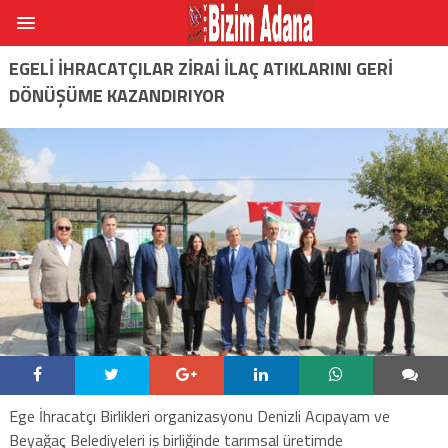
EGELI IHRACATÇILAR ZIRAI ILAÇ ATIKLARINI GERI
DÖNÜŞÜME KAZANDIRIYOR
Ege İhracatçı Birlikleri organizasyonu Denizli Acıpayam ve
Beyağaç Belediyeleri iş birliğinde tarımsal üretimde