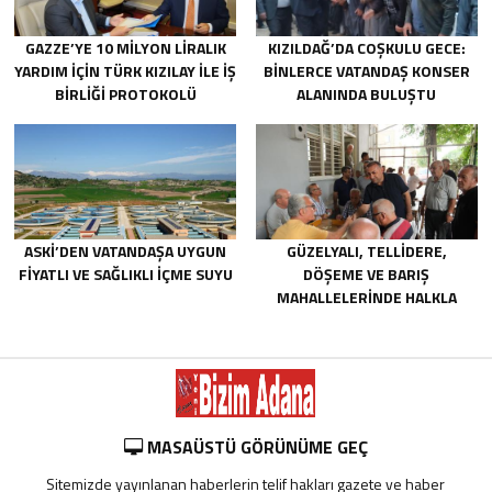
GAZZE’YE 10 MILYON LIRALIK
KIZILDAĞ’DA COŞKULU GECE:
YARDIM IÇIN TÜRK KIZILAY ILE IŞ
BINLERCE VATANDAŞ KONSER
BIRLIĞI PROTOKOLÜ
ALANINDA BULUŞTU
IMZALANDI.
ASKİ’DEN VATANDAŞA UYGUN
GÜZELYALI, TELLIDERE,
FIYATLI VE SAĞLIKLI IÇME SUYU
DÖŞEME VE BARIŞ
MAHALLELERINDE HALKLA
BULUŞTU
MASAÜSTÜ GÖRÜNÜME GEÇ
Sitemizde yayınlanan haberlerin telif hakları gazete ve haber