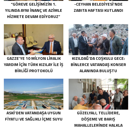
“GÖREVE GELIŞIMIZIN 1.
-CEYHAN BELEDIYESI’NDE
YILINDA AYNI INANÇ VE AZIMLE
ZABITA HAFTASI KUTLANDI
HIZMETE DEVAM EDIYORUZ”
GAZZE’YE 10 MILYON LIRALIK
KIZILDAĞ’DA COŞKULU GECE:
YARDIM IÇIN TÜRK KIZILAY ILE IŞ
BINLERCE VATANDAŞ KONSER
BIRLIĞI PROTOKOLÜ
ALANINDA BULUŞTU
IMZALANDI.
ASKİ’DEN VATANDAŞA UYGUN
GÜZELYALI, TELLIDERE,
FIYATLI VE SAĞLIKLI IÇME SUYU
DÖŞEME VE BARIŞ
MAHALLELERINDE HALKLA
BULUŞTU