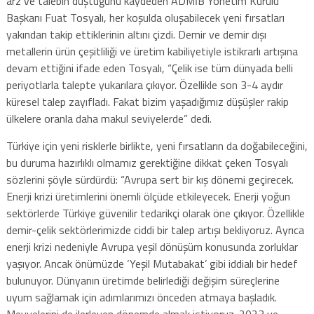
arz ve talebin düştüğünü kaydeden ADMİB Yönetim Kurulu
Başkanı Fuat Tosyalı, her koşulda oluşabilecek yeni fırsatları
yakından takip ettiklerinin altını çizdi. Demir ve demir dışı
metallerin ürün çeşitliliği ve üretim kabiliyetiyle istikrarlı artışına
devam ettiğini ifade eden Tosyalı, “Çelik ise tüm dünyada belli
periyotlarla talepte yukarılara çıkıyor. Özellikle son 3-4 aydır
küresel talep zayıfladı. Fakat bizim yaşadığımız düşüşler rakip
ülkelere oranla daha makul seviyelerde” dedi.
Türkiye için yeni risklerle birlikte, yeni fırsatların da doğabileceğini,
bu duruma hazırlıklı olmamız gerektiğine dikkat çeken Tosyalı
sözlerini şöyle sürdürdü: “Avrupa sert bir kış dönemi geçirecek.
Enerji krizi üretimlerini önemli ölçüde etkileyecek. Enerji yoğun
sektörlerde Türkiye güvenilir tedarikçi olarak öne çıkıyor. Özellikle
demir-çelik sektörlerimizde ciddi bir talep artışı bekliyoruz. Ayrıca
enerji krizi nedeniyle Avrupa yeşil dönüşüm konusunda zorluklar
yaşıyor. Ancak önümüzde ‘Yeşil Mutabakat’ gibi iddialı bir hedef
bulunuyor. Dünyanın üretimde belirlediği değişim süreçlerine
uyum sağlamak için adımlarımızı önceden atmaya başladık.
Meyvelerini de ilerleyen dönemde almak istiyoruz. 2023 ve