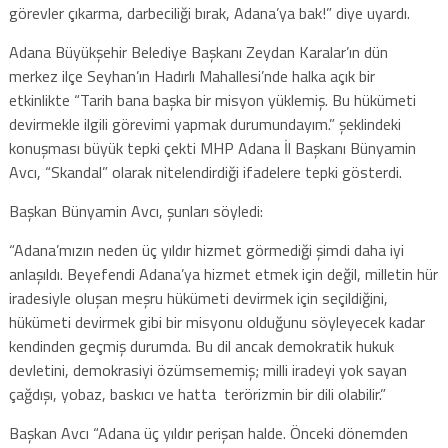
görevler çıkarma, darbeciliği bırak, Adana’ya bak!” diye uyardı.
Adana Büyükşehir Belediye Başkanı Zeydan Karalar’ın dün
merkez ilçe Seyhan’ın Hadırlı Mahallesi’nde halka açık bir
etkinlikte “Tarih bana başka bir misyon yüklemiş. Bu hükümeti
devirmekle ilgili görevimi yapmak durumundayım.” şeklindeki
konuşması büyük tepki çekti MHP Adana İl Başkanı Bünyamin
Avcı, “Skandal” olarak nitelendirdiği ifadelere tepki gösterdi.
Başkan Bünyamin Avcı, şunları söyledi:
“Adana’mızın neden üç yıldır hizmet görmediği şimdi daha iyi
anlaşıldı. Beyefendi Adana’ya hizmet etmek için değil, milletin hür
iradesiyle oluşan meşru hükümeti devirmek için seçildiğini,
hükümeti devirmek gibi bir misyonu olduğunu söyleyecek kadar
kendinden geçmiş durumda. Bu dil ancak demokratik hukuk
devletini, demokrasiyi özümsememiş; milli iradeyi yok sayan
çağdışı, yobaz, baskıcı ve hatta terörizmin bir dili olabilir.”
Başkan Avcı “Adana üç yıldır perişan halde. Önceki dönemden