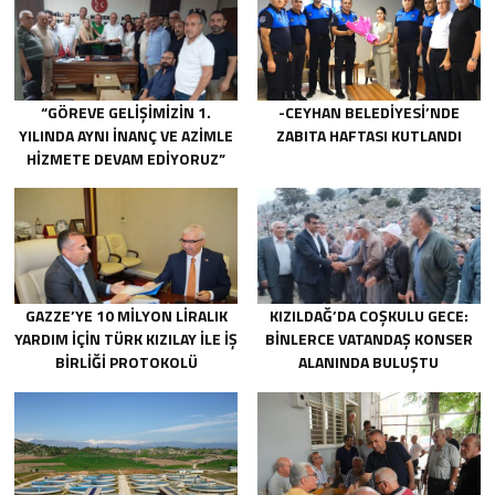
“GÖREVE GELIŞIMIZIN 1.
-CEYHAN BELEDIYESI’NDE
YILINDA AYNI INANÇ VE AZIMLE
ZABITA HAFTASI KUTLANDI
HIZMETE DEVAM EDIYORUZ”
GAZZE’YE 10 MILYON LIRALIK
KIZILDAĞ’DA COŞKULU GECE:
YARDIM IÇIN TÜRK KIZILAY ILE IŞ
BINLERCE VATANDAŞ KONSER
BIRLIĞI PROTOKOLÜ
ALANINDA BULUŞTU
IMZALANDI.