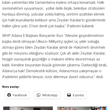
kalan yatırımları bile tamamlama iradesi ortaya konamadı. Halk
sivrisinekten uyuyamıyor, yollar delik deşik, belediye otobüsleri
hurdaya dönmüş, yolcular yolda kalmış, üretimi azaltılan ekmek
için halk kuyruklarda bekliyor ama Zeydan Karalar’ın gündeminde
halkın çilesi yok; O’nun derdi çok başka.” İfadesini kullandı.
MHP Adana İl Başkanı Bünyamin Avcı “Ailesine geçindirmekten
başka derdi olmayan Ülkücü-Milliyetçi işçileri üç yıldır sokağa
atmayı görev bilen Zeydan Karalar şimdi de Hükümeti devirmek
gibi bir misyonu olduğunu söylüyor. Çok ah aldın Zeydan Karalar,
hoşgin oynayarak geçirdiğin o makamı ehline devretmeye az
kaldı. Kendine boyundan büyük görevler çıkarma. Darbeciliği bırak,
Adana’ya bak! Demokratik kültüre, Adana’mıza yakışmayan o
ifadelerini şiddetle kınıyor, özür dilemeye davet ediyoruz.” dedi.
Bunu paylaş:
Facebook
WhatsApp
E-posta