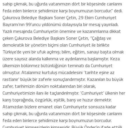
sahip çıkmak, bu uğurda vatanımızın dört bir köşesinde canlarını
feda eden binlerce şehidimize karşı boynumuzun borcudur.” dedi.
Çukurova Belediye Başkanı Soner Çetin, 29 Ekim Cumhuriyet
Bayramı’nın 99’uncu yıldönümü dolayısıyla bir mesaj yayınladı.
Yazılı mesajında Cumhuriyetin önemine ve kazanımlarına dikkat
çeken Çukurova Belediye Başkanı Soner Çetin, “Çağdaş ve
demokratik bir yönetim biçimi olan Cumhuriyet ile birlikte
Türkiye’de yeni bir ufuk açılmış; bilim, eğitim, sanayi başta olmak
üzere sayısız alanda kalkınma ve aydınlanma başlamıştır. Keza
ülkemizin bölünmez bütünlüğünün teminatı da Cumhuriyet
olmuştur. Atalarımız kurtuluş mücadelesini ‘tarihte eşine az
rastlanır’ büyük bir zaferle sonuçlandırmıştır. Kazanılan bu büyük
zafer, tarihimizin dönüm noktalarından biri olarak,
Cumhuriyetimizin ilanı ile taçlandırılmıştır. ‘Cumhuriyet’ ülkenin her
karış toprağında, özgürlük, eşitlik, barış ve huzur demektir.
Atamızdan bizlere emanet olan Cumhuriyete sonsuza kadar
sahip çıkmak, bu uğurda vatanımızın dört bir köşesinde canlarını
feda eden binlerce şehidimize karşı boynumuzun borcudur.
Cumhuriyet kimsesizlerin kimsesidir. Büyük Önder’in ifade ettiği