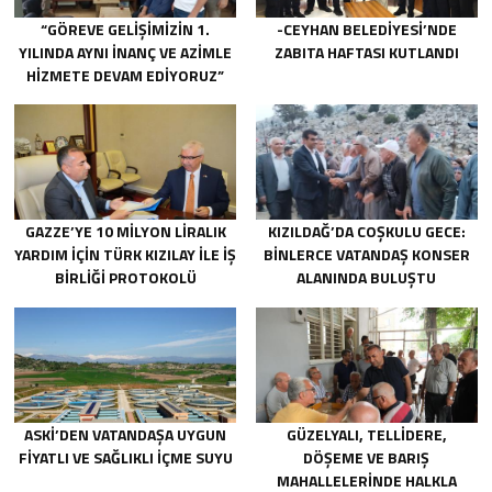
“GÖREVE GELIŞIMIZIN 1.
-CEYHAN BELEDIYESI’NDE
YILINDA AYNI INANÇ VE AZIMLE
ZABITA HAFTASI KUTLANDI
HIZMETE DEVAM EDIYORUZ”
GAZZE’YE 10 MILYON LIRALIK
KIZILDAĞ’DA COŞKULU GECE:
YARDIM IÇIN TÜRK KIZILAY ILE IŞ
BINLERCE VATANDAŞ KONSER
BIRLIĞI PROTOKOLÜ
ALANINDA BULUŞTU
IMZALANDI.
ASKİ’DEN VATANDAŞA UYGUN
GÜZELYALI, TELLIDERE,
FIYATLI VE SAĞLIKLI IÇME SUYU
DÖŞEME VE BARIŞ
MAHALLELERINDE HALKLA