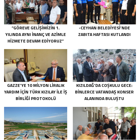
“GÖREVE GELIŞIMIZIN 1.
-CEYHAN BELEDIYESI’NDE
YILINDA AYNI INANÇ VE AZIMLE
ZABITA HAFTASI KUTLANDI
HIZMETE DEVAM EDIYORUZ”
GAZZE’YE 10 MILYON LIRALIK
KIZILDAĞ’DA COŞKULU GECE:
YARDIM IÇIN TÜRK KIZILAY ILE IŞ
BINLERCE VATANDAŞ KONSER
BIRLIĞI PROTOKOLÜ
ALANINDA BULUŞTU
IMZALANDI.