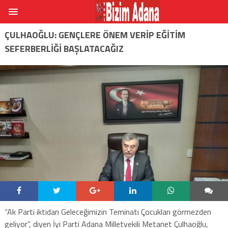
ÇULHAOĞLU: GENÇLERE ÖNEM VERIP EĞITIM
SEFERBERLIĞI BAŞLATACAĞIZ
“Ak Parti iktidarı Geleceğimizin Teminatı Çocukları görmezden
geliyor”, diyen İyi Parti Adana Milletvekili Metanet Çulhaoğlu,