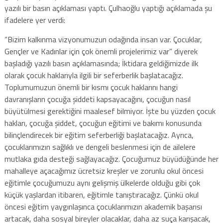
yazılı bir basın açıklaması yaptı. Çulhaoğlu yaptığı açıklamada şu
ifadelere yer verdi:
“Bizim kalkınma vizyonumuzun odağında insan var. Çocuklar,
Gençler ve Kadınlar için çok önemli projelerimiz var” diyerek
başladığı yazılı basın açıklamasında; İktidara geldiğimizde ilk
olarak çocuk haklarıyla ilgili bir seferberlik başlatacağız.
Toplumumuzun önemli bir kısmı çocuk haklarını hangi
davranışların çocuğa şiddeti kapsayacağını, çocuğun nasıl
büyütülmesi gerektiğini maalesef bilmiyor. İşte bu yüzden çocuk
hakları, çocuğa şiddet, çocuğun eğitimi ve bakımı konusunda
bilinçlendirecek bir eğitim seferberliği başlatacağız. Ayrıca,
çocuklarımızın sağlıklı ve dengeli beslenmesi için de ailelere
mutlaka gıda desteği sağlayacağız. Çocuğumuz büyüdüğünde her
mahalleye açacağımız ücretsiz kreşler ve zorunlu okul öncesi
eğitimle çocuğumuzu aynı gelişmiş ülkelerde olduğu gibi çok
küçük yaşlardan itibaren, eğitimle tanıştıracağız. Çünkü okul
öncesi eğitim yaygınlaşınca çocuklarımızın akademik başarısı
artacak, daha sosyal bireyler olacaklar, daha az suça karışacak,