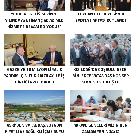
“GÖREVE GELIŞIMIZIN 1.
-CEYHAN BELEDIYESI’NDE
YILINDA AYNI INANÇ VE AZIMLE
ZABITA HAFTASI KUTLANDI
HIZMETE DEVAM EDIYORUZ”
GAZZE’YE 10 MILYON LIRALIK
KIZILDAĞ’DA COŞKULU GECE:
YARDIM IÇIN TÜRK KIZILAY ILE IŞ
BINLERCE VATANDAŞ KONSER
BIRLIĞI PROTOKOLÜ
ALANINDA BULUŞTU
IMZALANDI.
ASKİ’DEN VATANDAŞA UYGUN
AKKAN: GENÇLERIMIZIN HER
FIYATLI VE SAĞLIKLI IÇME SUYU
ZAMAN YANINDAYIZ