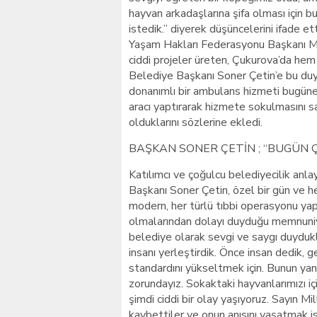
hayvan arkadaşlarına şifa olması için 
istedik.” diyerek düşüncelerini ifade 
Yaşam Hakları Federasyonu Başkanı Meti
ciddi projeler üreten, Çukurova’da he
Belediye Başkanı Soner Çetin’e bu duya
donanımlı bir ambulans hizmeti bugüne 
aracı yaptırarak hizmete sokulmasını s
olduklarını sözlerine ekledi.
BAŞKAN SONER ÇETİN ; “BUGÜN Ç
Katılımcı ve çoğulcu belediyecilik anla
Başkanı Soner Çetin, özel bir gün ve h
modern, her türlü tıbbi operasyonu ya
olmalarından dolayı duyduğu memnuniye
belediye olarak sevgi ve saygı duydukl
insanı yerleştirdik. Önce insan dedik, 
standardını yükseltmek için. Bunun ya
zorundayız. Sokaktaki hayvanlarımızı 
şimdi ciddi bir olay yaşıyoruz. Sayın Mil
kaybettiler ve onun anısını yaşatmak is