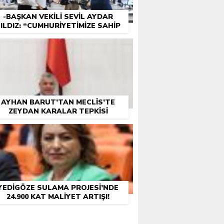
-BAŞKAN VEKILI SEVIL AYDAR
ILDIZ: “CUMHURIYETIMIZE SAHIP
ÇIKMAK BIZIM GÖREVIMIZ”
AYHAN BARUT’TAN MECLIS’TE
ZEYDAN KARALAR TEPKISI
YEDIGÖZE SULAMA PROJESI’NDE
24.900 KAT MALIYET ARTIŞI!