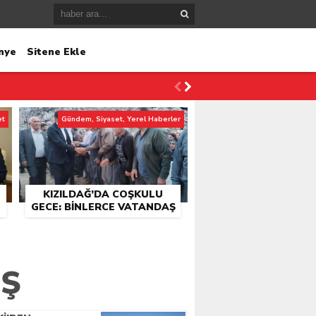
nye
Sitene Ekle
et
Gündem, Siyaset, Yerel Haberler
KIZILDAĞ’DA COŞKULU
GECE: BINLERCE VATANDAŞ
KONSER ALANINDA
BULUŞTU
UŞ