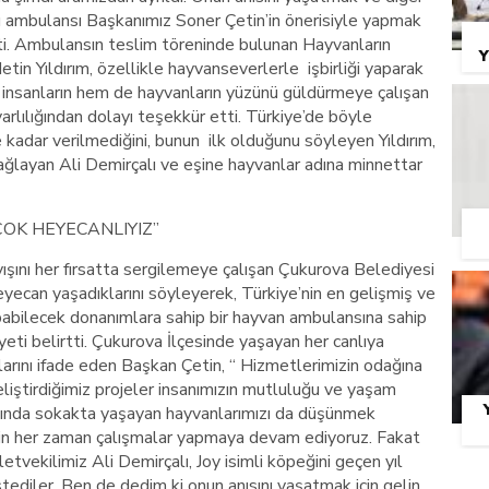
bu ambulansı Başkanımız Soner Çetin’in önerisiyle yapmak
etti. Ambulansın teslim töreninde bulunan Hayvanların
Y
n Yıldırım, özellikle hayvanseverlerle işbirliği yaparak
m insanların hem de hayvanların yüzünü güldürmeye çalışan
rlılığından dolayı teşekkür etti. Türkiye’de böyle
kadar verilmediğini, bunun ilk olduğunu söyleyen Yıldırım,
ağlayan Ali Demirçalı ve eşine hayvanlar adına minnettar
OK HEYECANLIYIZ”
yışını her fırsatta sergilemeye çalışan Çukurova Belediyesi
eyecan yaşadıklarını söyleyerek, Türkiye’nin en gelişmiş ve
pabilecek donanımlara sahip bir hayvan ambulansına sahip
ti belirtti. Çukurova İlçesinde yaşayan her canlıya
arını ifade eden Başkan Çetin, “ Hizmetlerimizin odağına
geliştirdiğimiz projeler insanımızın mutluluğu ve yaşam
nında sokakta yaşayan hayvanlarımızı da düşünmek
için her zaman çalışmalar yapmaya devam ediyoruz. Fakat
letvekilimiz Ali Demirçalı, Joy isimli köpeğini geçen yıl
tediler. Ben de dedim ki onun anısını yaşatmak için gelin