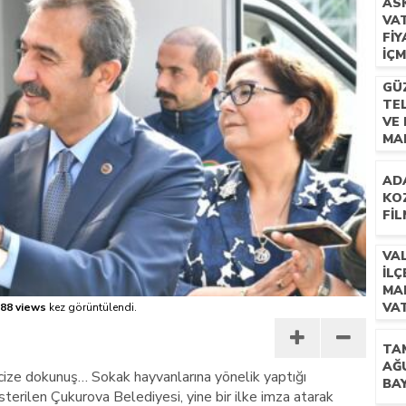
AS
VA
 İLÇEMİZ BARBAROS MAHALLESİ’NDE VATANDAŞLARLA BULUŞTU
FIY
IÇ
GÜZ
TE
VE 
MA
HA
AD
KO
FIL
VA
İL
MA
VA
88 views
kez görüntülendi.
BU
TA
AĞ
cize dokunuş… Sokak hayvanlarına yönelik yaptığı
BA
terilen Çukurova Belediyesi, yine bir ilke imza atarak