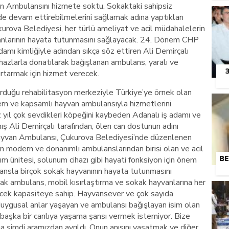
n Ambulansını hizmete soktu. Sokaktaki sahipsiz
de devam ettirebilmelerini sağlamak adına yaptıkları
kurova Belediyesi, her türlü ameliyat ve acil müdahalelerin
anlarının hayata tutunmasını sağlayacak. 24. Dönem CHP
adamı kimliğiyle adından sıkça söz ettiren Ali Demirçalı
cihazlarla donatılarak bağışlanan ambulans, yaralı ve
rtarmak için hizmet verecek.
rduğu rehabilitasyon merkeziyle Türkiye’ye örnek olan
rn ve kapsamlı hayvan ambulansıyla hizmetlerini
ıl çok sevdikleri köpeğini kaybeden Adanalı iş adamı ve
 Ali Demirçalı tarafından, ölen can dostunun adını
 Hayvan Ambulansı, Çukurova Belediyesi’nde düzenlenen
n modern ve donanımlı ambulanslarından birisi olan ve acil
BE
ım ünitesi, solunum cihazı gibi hayati fonksiyon için önem
ansla birçok sokak hayvanının hayata tutunmasını
cak ambulans, mobil kısırlaştırma ve sokak hayvanlarına her
lecek kapasiteye sahip. Hayvansever ve çok sayıda
duygusal anlar yaşayan ve ambulansı bağışlayan isim olan
a başka bir canlıya yaşama şansı vermek istemiyor. Bize
a şimdi aramızdan ayrıldı. Onun anısını yaşatmak ve diğer