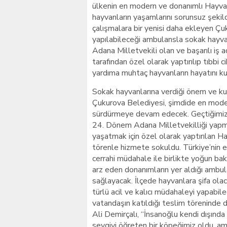
ülkenin en modern ve donanımlı Hayva
hayvanların yaşamlarını sorunsuz şekil
çalışmalara bir yenisi daha ekleyen Çu
yapılabileceği ambulansla sokak hayv
Adana Milletvekili olan ve başarılı iş 
tarafından özel olarak yaptırılıp tıbbi 
yardıma muhtaç hayvanların hayatını ku
Sokak hayvanlarına verdiği önem ve ku
Çukurova Belediyesi, şimdide en mode
sürdürmeye devam edecek. Geçtiğimiz y
24. Dönem Adana Milletvekilliği yapmış
yaşatmak için özel olarak yaptırılan
törenle hizmete sokuldu. Türkiye’nin e
cerrahi müdahale ile birlikte yoğun bak
arz eden donanımların yer aldığı ambul
sağlayacak. İlçede hayvanlara şifa ola
türlü acil ve kalıcı müdahaleyi yapabi
vatandaşın katıldığı teslim töreninde 
Ali Demirçalı, “İnsanoğlu kendi dışınd
sevgiyi öğreten bir köpeğimiz oldu, am