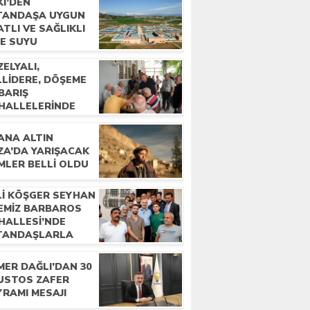
Kİ’DEN
TANDAŞA UYGUN
ATLI VE SAĞLIKLI
ME SUYU
ELYALI,
LLIDERE, DÖŞEME
BARIŞ
HALLELERINDE
LKLA BULUŞTU
ANA ALTIN
ZA’DA YARIŞACAK
MLER BELLI OLDU
Lİ KÖŞGER SEYHAN
ÇEMİZ BARBAROS
HALLESİ’NDE
TANDAŞLARLA
LUŞTU
MER DAĞLI’DAN 30
USTOS ZAFER
YRAMI MESAJI