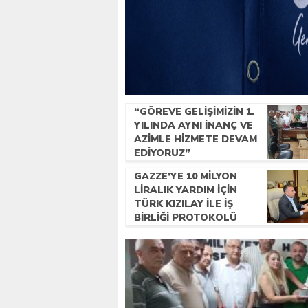
“GÖREVE GELIŞIMIZIN 1.
YILINDA AYNI INANÇ VE
AZIMLE HIZMETE DEVAM
EDIYORUZ”
GAZZE’YE 10 MILYON
LIRALIK YARDIM IÇIN
TÜRK KIZILAY ILE IŞ
BIRLIĞI PROTOKOLÜ
IMZALANDI.