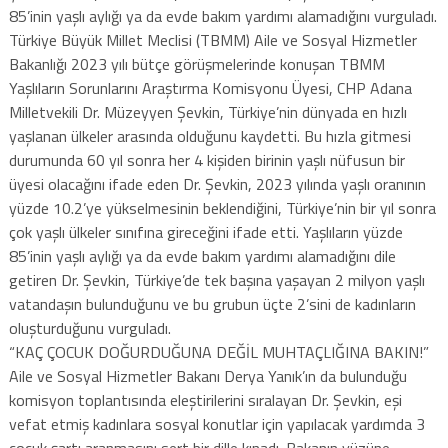
85’inin yaşlı aylığı ya da evde bakım yardımı alamadığını vurguladı.
Türkiye Büyük Millet Meclisi (TBMM) Aile ve Sosyal Hizmetler
Bakanlığı 2023 yılı bütçe görüşmelerinde konuşan TBMM
Yaşlıların Sorunlarını Araştırma Komisyonu Üyesi, CHP Adana
Milletvekili Dr. Müzeyyen Şevkin, Türkiye’nin dünyada en hızlı
yaşlanan ülkeler arasında olduğunu kaydetti. Bu hızla gitmesi
durumunda 60 yıl sonra her 4 kişiden birinin yaşlı nüfusun bir
üyesi olacağını ifade eden Dr. Şevkin, 2023 yılında yaşlı oranının
yüzde 10.2’ye yükselmesinin beklendiğini, Türkiye’nin bir yıl sonra
çok yaşlı ülkeler sınıfına gireceğini ifade etti. Yaşlıların yüzde
85’inin yaşlı aylığı ya da evde bakım yardımı alamadığını dile
getiren Dr. Şevkin, Türkiye’de tek başına yaşayan 2 milyon yaşlı
vatandaşın bulunduğunu ve bu grubun üçte 2’sini de kadınların
oluşturduğunu vurguladı.
“KAÇ ÇOCUK DOĞURDUĞUNA DEĞİL MUHTAÇLIĞINA BAKIN!”
Aile ve Sosyal Hizmetler Bakanı Derya Yanık’ın da bulunduğu
komisyon toplantısında eleştirilerini sıralayan Dr. Şevkin, eşi
vefat etmiş kadınlara sosyal konutlar için yapılacak yardımda 3
çocuk şartı aranmasını sert bir dille kınadı. Bakanın yüzüne