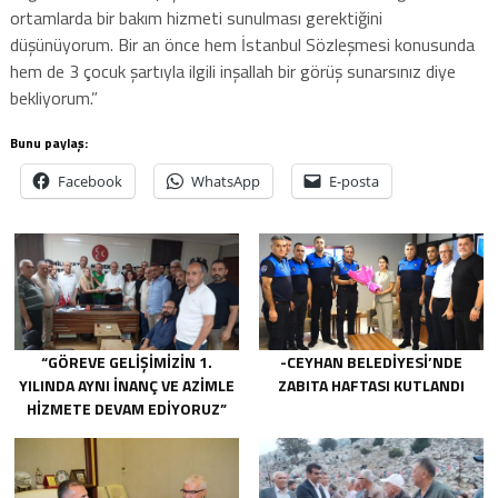
ortamlarda bir bakım hizmeti sunulması gerektiğini
düşünüyorum. Bir an önce hem İstanbul Sözleşmesi konusunda
hem de 3 çocuk şartıyla ilgili inşallah bir görüş sunarsınız diye
bekliyorum.”
Bunu paylaş:
Facebook
WhatsApp
E-posta
“GÖREVE GELIŞIMIZIN 1.
-CEYHAN BELEDIYESI’NDE
YILINDA AYNI INANÇ VE AZIMLE
ZABITA HAFTASI KUTLANDI
HIZMETE DEVAM EDIYORUZ”