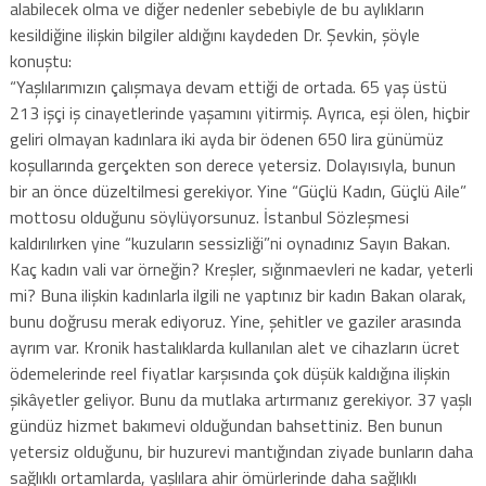
alabilecek olma ve diğer nedenler sebebiyle de bu aylıkların
kesildiğine ilişkin bilgiler aldığını kaydeden Dr. Şevkin, şöyle
konuştu:
“Yaşlılarımızın çalışmaya devam ettiği de ortada. 65 yaş üstü
213 işçi iş cinayetlerinde yaşamını yitirmiş. Ayrıca, eşi ölen, hiçbir
geliri olmayan kadınlara iki ayda bir ödenen 650 lira günümüz
koşullarında gerçekten son derece yetersiz. Dolayısıyla, bunun
bir an önce düzeltilmesi gerekiyor. Yine “Güçlü Kadın, Güçlü Aile”
mottosu olduğunu söylüyorsunuz. İstanbul Sözleşmesi
kaldırılırken yine “kuzuların sessizliği”ni oynadınız Sayın Bakan.
Kaç kadın vali var örneğin? Kreşler, sığınmaevleri ne kadar, yeterli
mi? Buna ilişkin kadınlarla ilgili ne yaptınız bir kadın Bakan olarak,
bunu doğrusu merak ediyoruz. Yine, şehitler ve gaziler arasında
ayrım var. Kronik hastalıklarda kullanılan alet ve cihazların ücret
ödemelerinde reel fiyatlar karşısında çok düşük kaldığına ilişkin
şikâyetler geliyor. Bunu da mutlaka artırmanız gerekiyor. 37 yaşlı
gündüz hizmet bakımevi olduğundan bahsettiniz. Ben bunun
yetersiz olduğunu, bir huzurevi mantığından ziyade bunların daha
sağlıklı ortamlarda, yaşlılara ahir ömürlerinde daha sağlıklı