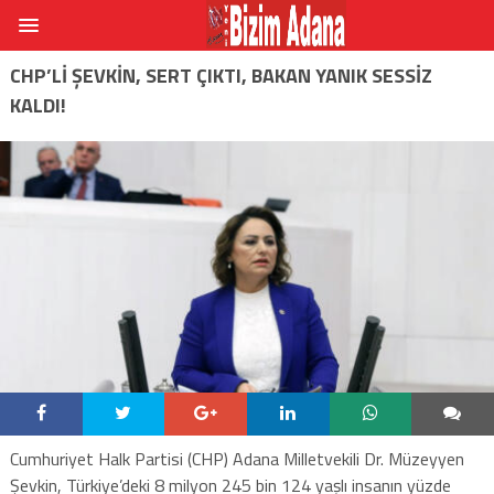
CHP’LI ŞEVKIN, SERT ÇIKTI, BAKAN YANIK SESSIZ
KALDI!
Cumhuriyet Halk Partisi (CHP) Adana Milletvekili Dr. Müzeyyen
Şevkin, Türkiye’deki 8 milyon 245 bin 124 yaşlı insanın yüzde