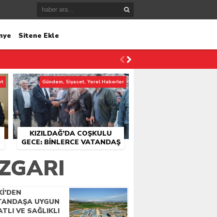
nye
Sitene Ekle
et
Gündem, Siyaset, Yerel Haberler
KIZILDAĞ’DA COŞKULU
GECE: BINLERCE VATANDAŞ
KONSER ALANINDA
ZGARI
BULUŞTU
Kİ’DEN
TANDAŞA UYGUN
ATLI VE SAĞLIKLI