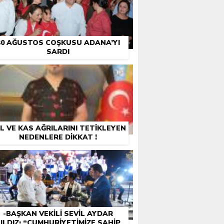
30 AĞUSTOS COŞKUSU ADANA’YI
SARDI
L VE KAS AĞRILARINI TETİKLEYEN
NEDENLERE DİKKAT !
-BAŞKAN VEKILI SEVIL AYDAR
ILDIZ: “CUMHURIYETIMIZE SAHIP