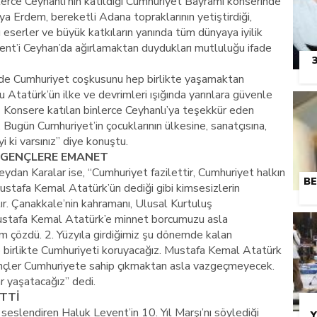
nlerce Ceyhanlı’nın katıldığı Cumhuriyet Bayramı konserinde
 Erdem, bereketli Adana topraklarının yetiştirdiği,
serler ve büyük katkıların yanında tüm dünyaya iyilik
ent’i Ceyhan’da ağırlamaktan duydukları mutluluğu ifade
de Cumhuriyet coşkusunu hep birlikte yaşamaktan
Atatürk’ün ilke ve devrimleri ışığında yarınlara güvenle
. Konsere katılan binlerce Ceyhanlı’ya teşekkür eden
ugün Cumhuriyet’in çocuklarının ülkesine, sanatçısına,
i ki varsınız” diye konuştu.
 GENÇLERE EMANET
dan Karalar ise, “Cumhuriyet fazilettir, Cumhuriyet halkın
BE
ustafa Kemal Atatürk’ün dediği gibi kimsesizlerin
ır. Çanakkale’nin kahramanı, Ulusal Kurtuluş
ustafa Kemal Atatürk’e minnet borcumuzu asla
 çözdü. 2. Yüzyıla girdiğimiz şu dönemde kalan
 birlikte Cumhuriyeti koruyacağız. Mustafa Kemal Atatürk
nçler Cumhuriyete sahip çıkmaktan asla vazgeçmeyecek.
r yaşatacağız” dedi.
TTİ
i seslendiren Haluk Levent’in 10. Yıl Marşı’nı söylediği
Y