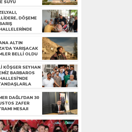
ME SUYU
ELYALI,
LLIDERE, DÖŞEME
BARIŞ
HALLELERINDE
LKLA BULUŞTU
ANA ALTIN
ZA’DA YARIŞACAK
MLER BELLI OLDU
Lİ KÖŞGER SEYHAN
ÇEMİZ BARBAROS
HALLESİ’NDE
TANDAŞLARLA
LUŞTU
MER DAĞLI’DAN 30
USTOS ZAFER
YRAMI MESAJI