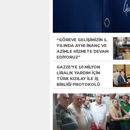
“GÖREVE GELIŞIMIZIN 1.
YILINDA AYNI INANÇ VE
AZIMLE HIZMETE DEVAM
EDIYORUZ”
GAZZE’YE 10 MILYON
LIRALIK YARDIM IÇIN
TÜRK KIZILAY ILE IŞ
BIRLIĞI PROTOKOLÜ
IMZALANDI.