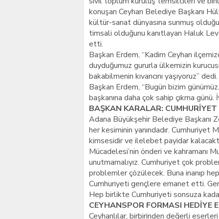
sivil toplum kuruluş temsilcileri ve bi
konuşan Ceyhan Belediye Başkanı Hülya
kültür-sanat dünyasına sunmuş olduğu e
timsali olduğunu kanıtlayan Haluk Lev
etti.
Başkan Erdem, “Kadim Ceyhan ilçemiz
duyduğumuz gururla ülkemizin kurucusu 
bakabilmenin kıvancını yaşıyoruz” dedi
Başkan Erdem, “Bugün bizim günümüz. B
başkanına daha çok sahip çıkma günü. İy
BAŞKAN KARALAR: CUMHURİYET
Adana Büyükşehir Belediye Başkanı Zey
her kesiminin yanındadır. Cumhuriyet M
kimsesidir ve ilelebet payidar kalacakt
Mücadelesi’nin önderi ve kahramanı M
unutmamalıyız. Cumhuriyet çok problem
problemler çözülecek. Buna inanıp hep
Cumhuriyeti gençlere emanet etti. Ge
Hep birlikte Cumhuriyeti sonsuza kada
CEYHANSPOR FORMASI HEDİYE E
Ceyhanlılar, birbirinden değerli eserler