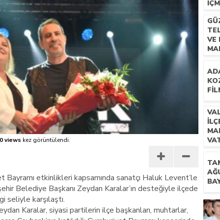
IÇ
 İLÇEMİZ BARBAROS MAHALLESİ’NDE VATANDAŞLARLA BULUŞTU
GÜZ
TE
VE 
MA
HA
AD
KO
FIL
VA
İL
MA
VA
0 views
kez görüntülendi.
BU
TA
AĞ
 Bayramı etkinlikleri kapsamında sanatçı Haluk Levent’le
BA
ehir Belediye Başkanı Zeydan Karalar’ın desteğiyle ilçede
 seliyle karşılaştı.
an Karalar, siyasi partilerin ilçe başkanları, muhtarlar,