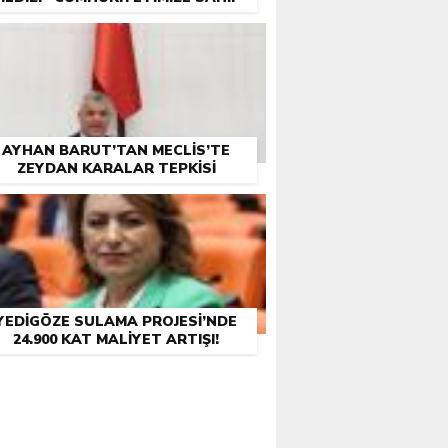
ÇIKMAK BIZIM GÖREVIMIZ”
AYHAN BARUT’TAN MECLIS’TE
ZEYDAN KARALAR TEPKISI
YEDIGÖZE SULAMA PROJESI’NDE
24.900 KAT MALIYET ARTIŞI!