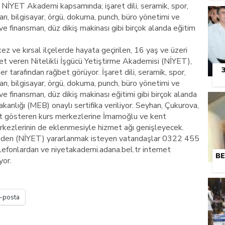
 NİYET Akademi kapsamında; işaret dili, seramik, spor,
arı, bilgisayar, örgü, dokuma, punch, büro yönetimi ve
e finansman, düz dikiş makinası gibi birçok alanda eğitim
 ve kırsal ilçelerde hayata geçirilen, 16 yaş ve üzeri
et veren Nitelikli İşgücü Yetiştirme Akademisi (NİYET),
r tarafından rağbet görüyor. İşaret dili, seramik, spor,
arı, bilgisayar, örgü, dokuma, punch, büro yönetimi ve
e finansman, düz dikiş makinası eğitimi gibi birçok alanda
akanlığı (MEB) onaylı sertifika veriliyor. Seyhan, Çukurova,
iyet gösteren kurs merkezlerine İmamoğlu ve kent
rkezlerinin de eklenmesiyle hizmet ağı genişleyecek.
i’nden (NİYET) yararlanmak isteyen vatandaşlar 0322 455
fonlardan ve niyetakademi.adana.bel.tr internet
BE
yor.
-posta