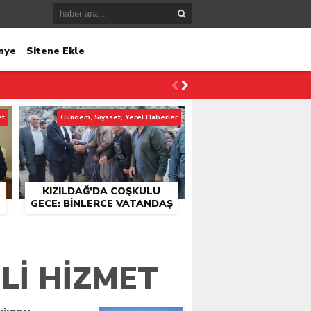
nye
Sitene Ekle
et
Gündem, Siyaset, Yerel Haberler
KIZILDAĞ’DA COŞKULU
GECE: BINLERCE VATANDAŞ
KONSER ALANINDA
BULUŞTU
LI HIZMET