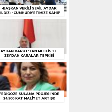
-BAŞKAN VEKILI SEVIL AYDAR
ILDIZ: “CUMHURIYETIMIZE SAHIP
ÇIKMAK BIZIM GÖREVIMIZ”
AYHAN BARUT’TAN MECLIS’TE
ZEYDAN KARALAR TEPKISI
YEDIGÖZE SULAMA PROJESI’NDE
24.900 KAT MALIYET ARTIŞI!