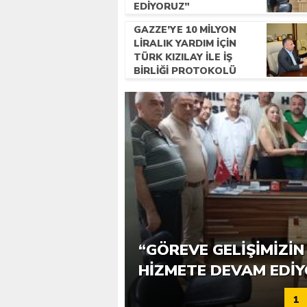
EDIYORUZ”
GAZZE’YE 10 MILYON
LIRALIK YARDIM IÇIN
TÜRK KIZILAY ILE IŞ
BIRLIĞI PROTOKOLÜ
IMZALANDI.
ASKİ’DEN VATANDAŞA 
“GÖREVE GELIŞIMIZIN 
SUYU
HIZMETE DEVAM EDI
1