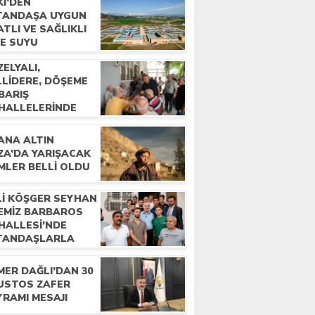
Kİ’DEN
TANDAŞA UYGUN
ATLI VE SAĞLIKLI
ME SUYU
ELYALI,
LLIDERE, DÖŞEME
BARIŞ
HALLELERINDE
LKLA BULUŞTU
ANA ALTIN
ZA’DA YARIŞACAK
MLER BELLI OLDU
Lİ KÖŞGER SEYHAN
ÇEMİZ BARBAROS
HALLESİ’NDE
TANDAŞLARLA
LUŞTU
MER DAĞLI’DAN 30
USTOS ZAFER
YRAMI MESAJI