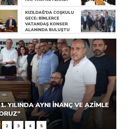
KIZILDAĞ’DA COŞKULU
GECE: BINLERCE
VATANDAŞ KONSER
ALANINDA BULUŞTU
UYGUN FIYATLI VE SAĞLIKLI IÇME
1. YILINDA AYNI INANÇ VE AZIMLE
YORUZ”
2
3
4
5