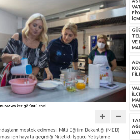
AS
VA
 İLÇEMİZ BARBAROS MAHALLESİ’NDE VATANDAŞLARLA BULUŞTU
FIY
IÇ
GÜZ
TE
VE 
MA
HA
AD
KO
FIL
VA
İL
MA
VA
60 views
kez görüntülendi.
BU
TA
AĞ
ndaşların meslek edinmesi, Milli Eğitim Bakanlığı (MEB)
BA
lması için hayata geçirdiği Nitelikli İşgücü Yetiştirme