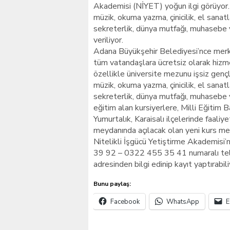
Akademisi (NİYET) yoğun ilgi görüyor.
müzik, okuma yazma, çinicilik, el sanatl
sekreterlik, dünya mutfağı, muhasebe v
veriliyor.
Adana Büyükşehir Belediyesi’nce merkez
tüm vatandaşlara ücretsiz olarak hizm
özellikle üniversite mezunu işsiz gençle
müzik, okuma yazma, çinicilik, el sanatl
sekreterlik, dünya mutfağı, muhasebe v
eğitim alan kursiyerlere, Milli Eğitim B
Yumurtalık, Karaisalı ilçelerinde faal
meydanında açılacak olan yeni kurs me
Nitelikli İşgücü Yetiştirme Akademis
39 92 – 0322 455 35 41 numaralı tele
adresinden bilgi edinip kayıt yaptırabili
Bunu paylaş:
Facebook
WhatsApp
E