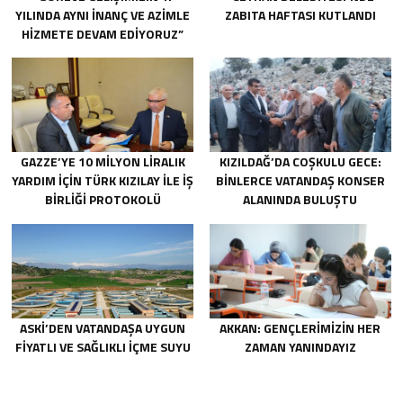
YILINDA AYNI INANÇ VE AZIMLE
ZABITA HAFTASI KUTLANDI
HIZMETE DEVAM EDIYORUZ”
GAZZE’YE 10 MILYON LIRALIK
KIZILDAĞ’DA COŞKULU GECE:
YARDIM IÇIN TÜRK KIZILAY ILE IŞ
BINLERCE VATANDAŞ KONSER
BIRLIĞI PROTOKOLÜ
ALANINDA BULUŞTU
IMZALANDI.
ASKİ’DEN VATANDAŞA UYGUN
AKKAN: GENÇLERIMIZIN HER
FIYATLI VE SAĞLIKLI IÇME SUYU
ZAMAN YANINDAYIZ