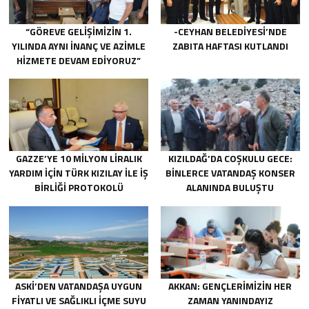
“GÖREVE GELIŞIMIZIN 1.
-CEYHAN BELEDIYESI’NDE
YILINDA AYNI INANÇ VE AZIMLE
ZABITA HAFTASI KUTLANDI
HIZMETE DEVAM EDIYORUZ”
GAZZE’YE 10 MILYON LIRALIK
KIZILDAĞ’DA COŞKULU GECE:
YARDIM IÇIN TÜRK KIZILAY ILE IŞ
BINLERCE VATANDAŞ KONSER
BIRLIĞI PROTOKOLÜ
ALANINDA BULUŞTU
IMZALANDI.
ASKİ’DEN VATANDAŞA UYGUN
AKKAN: GENÇLERIMIZIN HER
FIYATLI VE SAĞLIKLI IÇME SUYU
ZAMAN YANINDAYIZ