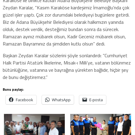
Karaköse ile birlikte katılan Adana Büyükşehir Belediye Başkanı
Zeydan Karalar, “Kasım Karaköse kardeşimiz İmamoğlu’nda çok
güzel işler yaptı. Çok zor durumdaki belediyeyi bugünlere getirdi.
Biz de Adana Büyükşehir Belediyesi olarak halkımızın yanında
olduk, destek verdik, desteğimiz bundan sonra da sürecek.
Ramazan ayınız mübarek olsun, Kadir Geceniz mübarek olsun,
Ramazan Bayramınız da şimdiden kutlu olsun” dedi.
Başkan Zeydan Karalar sözlerini şöyle sonlandırdı: “Cumhuriyet
Halk Partisi Atatürk İlkelerine, Misak-ı Milli’ye, vatanın bölünmez
bütünlüğüne, vatanına ve bayrağına yürekten bağlıdır, hiçbir şey
de bunu değiştiremez.”
Bunu paylaş:
Facebook
WhatsApp
E-posta