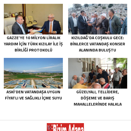
GAZZE’YE 10 MILYON LIRALIK
KIZILDAĞ’DA COŞKULU GECE:
YARDIM IÇIN TÜRK KIZILAY ILE IŞ
BINLERCE VATANDAŞ KONSER
BIRLIĞI PROTOKOLÜ
ALANINDA BULUŞTU
IMZALANDI.
ASKİ’DEN VATANDAŞA UYGUN
GÜZELYALI, TELLIDERE,
FIYATLI VE SAĞLIKLI IÇME SUYU
DÖŞEME VE BARIŞ
MAHALLELERINDE HALKLA
BULUŞTU