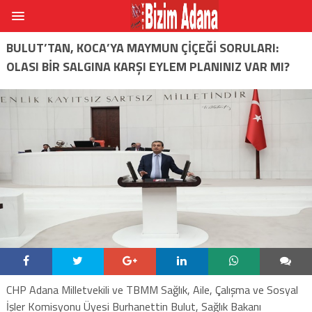
BULUT’TAN, KOCA’YA MAYMUN ÇIÇEĞI SORULARI:
OLASI BIR SALGINA KARŞI EYLEM PLANINIZ VAR MI?
CHP Adana Milletvekili ve TBMM Sağlık, Aile, Çalışma ve Sosyal
İşler Komisyonu Üyesi Burhanettin Bulut, Sağlık Bakanı