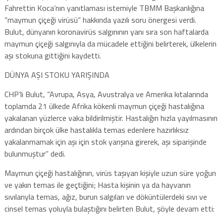
Fahrettin Koca’nın yanıtlaması istemiyle TBMM Başkanlığına
“maymun çiçeği virüsü” hakkında yazılı soru önergesi verdi.
Bulut, dünyanın koronavirüs salgınının yanı sıra son haftalarda
maymun çiçeği salgınıyla da mücadele ettiğini belirterek, ülkelerin
aşı stokuna gittiğini kaydetti.
DÜNYA AŞI STOKU YARIŞINDA
CHP’li Bulut, “Avrupa, Asya, Avustralya ve Amerika kıtalarında
toplamda 21 ülkede Afrika kökenli maymun çiçeği hastalığına
yakalanan yüzlerce vaka bildirilmiştir. Hastalığın hızla yayılmasının
ardından birçok ülke hastalıkla temas edenlere hazırlıksız
yakalanmamak için aşı için stok yarışına girerek, aşı siparişinde
bulunmuştur” dedi.
Maymun çiçeği hastalığının, virüs taşıyan kişiyle uzun süre yoğun
ve yakın temas ile geçtiğini; Hasta kişinin ya da hayvanın
sıvılarıyla temas, ağız, burun salgıları ve döküntülerdeki sıvı ve
cinsel temas yoluyla bulaştığını belirten Bulut, şöyle devam etti: