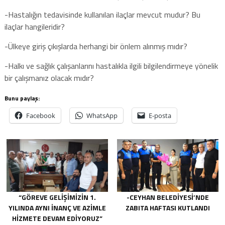
-Hastalığın tedavisinde kullanılan ilaçlar mevcut mudur? Bu
ilaçlar hangileridir?
-Ülkeye giriş çıkışlarda herhangi bir önlem alınmış mıdır?
-Halkı ve sağlık çalışanlarını hastalıkla ilgili bilgilendirmeye yönelik
bir çalışmanız olacak mıdır?
Bunu paylaş:
Facebook
WhatsApp
E-posta
“GÖREVE GELIŞIMIZIN 1.
-CEYHAN BELEDIYESI’NDE
YILINDA AYNI INANÇ VE AZIMLE
ZABITA HAFTASI KUTLANDI
HIZMETE DEVAM EDIYORUZ”