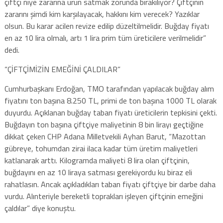
çiftçi niye zararına ürün satmak zorunda bırakılıyor? Çiftçinin
zararını şimdi kim karşılayacak, hakkını kim verecek? Yazıklar
olsun. Bu karar acilen revize edilip düzeltilmelidir. Buğday fiyatı
en az 10 lira olmalı, artı 1 lira prim tüm üreticilere verilmelidir”
dedi.
“ÇİFTÇİMİZİN EMEĞİNİ ÇALDILAR”
Cumhurbaşkanı Erdoğan, TMO tarafından yapılacak buğday alım
fiyatını ton başına 8.250 TL, primi de ton başına 1000 TL olarak
duyurdu. Açıklanan buğday taban fiyatı üreticilerin tepkisini çekti.
Buğdayın ton başına çiftçiye maliyetinin 8 bin lirayı geçtiğine
dikkat çeken CHP Adana Milletvekili Ayhan Barut, “Mazottan
gübreye, tohumdan zirai ilaca kadar tüm üretim maliyetleri
katlanarak arttı. Kilogramda maliyeti 8 lira olan çiftçinin,
buğdayını en az 10 liraya satması gerekiyordu ku biraz eli
rahatlasın. Ancak açıkladıkları taban fiyatı çiftçiye bir darbe daha
vurdu. Alınteriyle bereketli toprakları işleyen çiftçinin emeğini
çaldılar” diye konuştu.