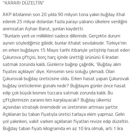
“KARARI DÜZELTİN”
AKP iktidarının son 20 yılda 90 milyon tona yakın buğday ithal
ederek 25 milyar dolardan fazla parayı yabancı ülkelere verdiğini
anımsatan Ayhan Barut, şunları kaydetti:
“Bunlarin yerli ve millilikleri sadece dillerinde. Gerçekte durum
aynen söylediğimiz gibidir, bunlar ithalat sevdalısıdır. Türkiye’nin
en erken buğdayını 15 Mayıs tarihi itibariyle yetiştirip hasat eden
Çukurova çiftçisi, borç harç içinde ürettiği ürününü 6 liradan
satmak zorunda kaldı. Günlerce bağırıp çağırdık, ‘Buğday alım
fiyatını açıklayın’ diye. Kimsenin sesi soluğu çıkmadı. Olan
Çukurovalı buğday üreticisine oldu. Erken hasat yapan Çukurovalı
buğday üreticilerinin günahı nedir? Buğdayını günler önce hasat
edip çok büyük kısmını tüccara satmak zorunda kaldı. Bu
çiftçilerimizin zararını kim karşılayacak? Buğday ülkemiz
açısından stratejik önemdedir ve üretiminin artması şarttır.
Açıklanan bu taban fiyatıyla üretici tarlaya ekim yapmaz. Gelin
yol yakınken, vakit varken açıklanan fiyatları revize edip düzeltin.
Buğday taban fiyatı kilogramda en az 10 lira olmalı, artı 1 lira