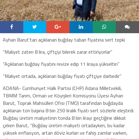
Ayhan Barut’tan açıklanan buğday taban fiyatına sert tepki
“Maliyet zaten 8 lira, çiftçiyi bilerek zarar ettiriyorlar”
“Açıklanan buğday fiyatını revize edip 11 liraya yükseltin”
“Maliyet ortada, açıklanan buğday fiyatı çiftçiye darbedir”
ADANA- Cumhuriyet Halk Partisi (CHP) Adana Milletvekili,
TBMM Tarım, Orman ve Köyişleri Komisyonu Üyesi Ayhan
Barut, Toprak Mahsülleri Ofisi (TMO) tarafından buğdayda
açıklanan ton başına 8 bin 250 liralık fiyatı sert sözlerle eleştirdi.
Buğday üretim maliyetinin tonda 8 bin lirayı geçtiğine dikkat
çeken Barut, “Buğday üretim maliyeti ortadayken, bu kadar
yüksek enflasyon, artan döviz kurları ve fahiş zamlar varken,