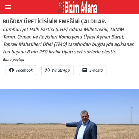
BUĞDAY ÜRETICISININ EMEĞINI ÇALDILAR.
Cumhuriyet Halk Partisi (CHP) Adana Milletvekili, TBMM
Tarım, Orman ve Köyişleri Komisyonu Üyesi Ayhan Barut,
Toprak Mahsülleri Ofisi (TMO) tarafından buğdayda açıklanan
ton başına 8 bin 250 liralık fiyatı sert sözlerle eleştir.
Bunu paylaş:
Facebook
WhatsApp
E-posta