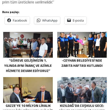
prim tüm üreticilere verilmelidir.”
Bunu paylaş:
Facebook
WhatsApp
E-posta
“GÖREVE GELIŞIMIZIN 1.
-CEYHAN BELEDIYESI’NDE
YILINDA AYNI INANÇ VE AZIMLE
ZABITA HAFTASI KUTLANDI
HIZMETE DEVAM EDIYORUZ”
GAZZE’YE 10 MILYON LIRALIK
KIZILDAĞ’DA COŞKULU GECE: