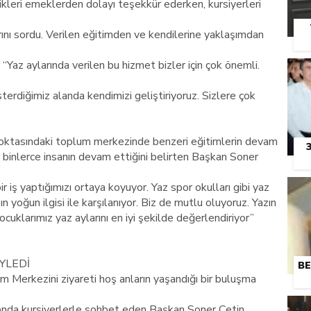
kleri emeklerden dolayı teşekkür ederken, kursiyerleri
nı sordu. Verilen eğitimden ve kendilerine yaklaşımdan
Yaz aylarında verilen bu hizmet bizler için çok önemli.
erdiğimiz alanda kendimizi geliştiriyoruz. Sizlere çok
noktasındaki toplum merkezinde benzeri eğitimlerin devam
an binlerce insanın devam ettiğini belirten Başkan Soner
r iş yaptığımızı ortaya koyuyor. Yaz spor okulları gibi yaz
 yoğun ilgisi ile karşılanıyor. Biz de mutlu oluyoruz. Yazın
uklarımız yaz aylarını en iyi şekilde değerlendiriyor”
YLEDİ
BE
 Merkezini ziyareti hoş anların yaşandığı bir buluşma
onda kursiyerlerle sohbet eden Başkan Soner Çetin