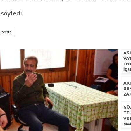
 İLÇEMİZ BARBAROS MAHALLESİ’NDE VATANDAŞLARLA BULUŞTU
söyledi.
-posta
AS
VA
FIY
IÇ
AK
GEN
ZA
GÜZ
TE
VE 
MA
HA