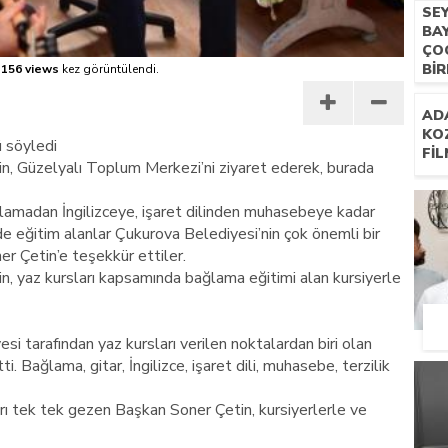
SE
BA
ÇO
BIR
156 views
kez görüntülendi.
AD
KO
ü söyledi
FIL
n, Güzelyalı Toplum Merkezi’ni ziyaret ederek, burada
ğlamadan İngilizceye, işaret dilinden muhasebeye kadar
de eğitim alanlar Çukurova Belediyesi’nin çok önemli bir
er Çetin’e teşekkür ettiler.
, yaz kursları kapsamında bağlama eğitimi alan kursiyerle
i tarafından yaz kursları verilen noktalardan biri olan
. Bağlama, gitar, İngilizce, işaret dili, muhasebe, terzilik
arı tek tek gezen Başkan Soner Çetin, kursiyerlerle ve