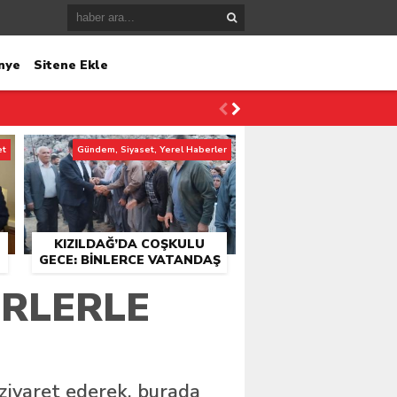
nye
Sitene Ekle
et
Gündem, Siyaset, Yerel Haberler
KIZILDAĞ’DA COŞKULU
GECE: BINLERCE VATANDAŞ
KONSER ALANINDA
ERLERLE
BULUŞTU
ziyaret ederek, burada