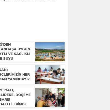
Kİ’DEN
TANDAŞA UYGUN
ATLI VE SAĞLIKLI
ME SUYU
KAN:
ÇLERIMIZIN HER
MAN YANINDAYIZ
ELYALI,
LLIDERE, DÖŞEME
BARIŞ
HALLELERINDE
LKLA BULUŞTU