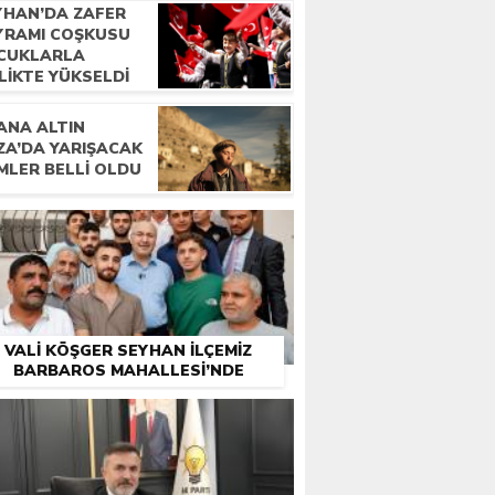
YHAN’DA ZAFER
YRAMI COŞKUSU
CUKLARLA
LIKTE YÜKSELDI
ANA ALTIN
ZA’DA YARIŞACAK
MLER BELLI OLDU
VALİ KÖŞGER SEYHAN İLÇEMİZ
BARBAROS MAHALLESİ’NDE
VATANDAŞLARLA BULUŞTU