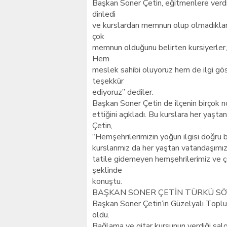
Başkan Soner Çetin, eğitmenlere verdi
dinledi
ve kurslardan memnun olup olmadıkları
çok
memnun olduğunu belirten kursiyerler, “
Hem
meslek sahibi oluyoruz hem de ilgi göst
teşekkür
ediyoruz” dediler.
Başkan Soner Çetin de ilçenin birçok 
ettiğini açıkladı. Bu kurslara her yaşt
Çetin,
“Hemşehrilerimizin yoğun ilgisi doğru bi
kurslarımız da her yaştan vatandaşımızın
tatile gidemeyen hemşehrilerimiz ve çoc
şeklinde
konuştu.
BAŞKAN SONER ÇETİN TÜRKÜ SÖ
Başkan Soner Çetin’in Güzelyalı Toplum
oldu.
Bağlama ve gitar kursunun verdiği sal