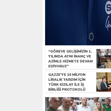
“GÖREVE GELIŞIMIZIN 1.
YILINDA AYNI INANÇ VE
AZIMLE HIZMETE DEVAM
EDIYORUZ”
GAZZE’YE 10 MILYON
LIRALIK YARDIM IÇIN
TÜRK KIZILAY ILE IŞ
BIRLIĞI PROTOKOLÜ
IMZALANDI.