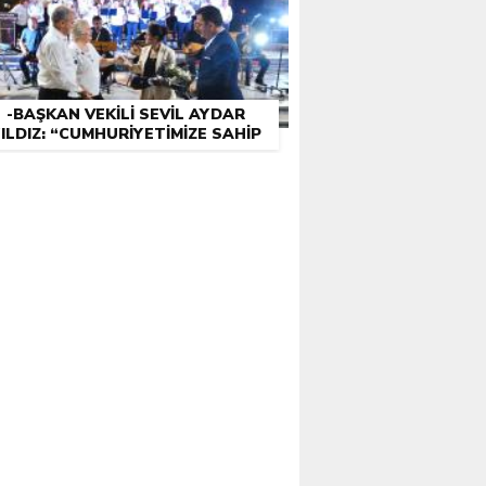
-BAŞKAN VEKILI SEVIL AYDAR
ILDIZ: “CUMHURIYETIMIZE SAHIP
ÇIKMAK BIZIM GÖREVIMIZ”