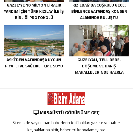
GAZZE’YE 10 MILYON LIRALIK
KIZILDAĞ’DA COŞKULU GECE:
YARDIM IÇIN TÜRK KIZILAY ILE IŞ
BINLERCE VATANDAŞ KONSER
BIRLIĞI PROTOKOLÜ
ALANINDA BULUŞTU
IMZALANDI.
ASKİ’DEN VATANDAŞA UYGUN
GÜZELYALI, TELLIDERE,
FIYATLI VE SAĞLIKLI IÇME SUYU
DÖŞEME VE BARIŞ
MAHALLELERINDE HALKLA
BULUŞTU
MASAÜSTÜ GÖRÜNÜME GEÇ
Sitemizde yayınlanan haberlerin telif hakları gazete ve haber
kaynaklarına aittir, haberleri kopyalamayınız.