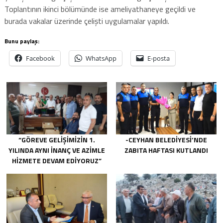
Toplantının ikinci bölümünde ise ameliyathaneye geçildi ve
burada vakalar üzerinde çelişti uygulamalar yapıldı.
Bunu paylaş:
Facebook
WhatsApp
E-posta
“GÖREVE GELIŞIMIZIN 1.
-CEYHAN BELEDIYESI’NDE
YILINDA AYNI INANÇ VE AZIMLE
ZABITA HAFTASI KUTLANDI
HIZMETE DEVAM EDIYORUZ”