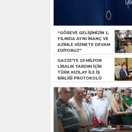
“GÖREVE GELIŞIMIZIN 1.
YILINDA AYNI INANÇ VE
AZIMLE HIZMETE DEVAM
EDIYORUZ”
GAZZE’YE 10 MILYON
LIRALIK YARDIM IÇIN
TÜRK KIZILAY ILE IŞ
BIRLIĞI PROTOKOLÜ
IMZALANDI.