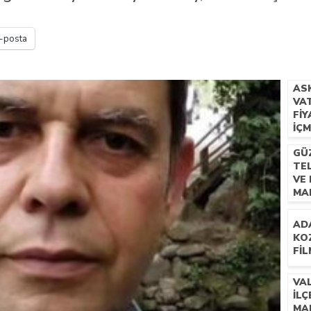
 İLÇEMİZ BARBAROS MAHALLESİ’NDE VATANDAŞLARLA BULUŞTU
-posta
AS
VA
FIY
IÇ
GÜZ
TE
VE 
MA
HA
AD
KO
FIL
VA
İL
MA