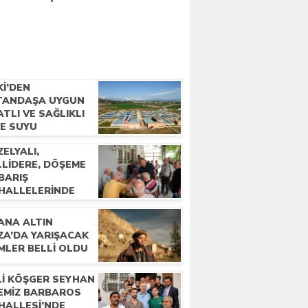
Kİ’DEN
TANDAŞA UYGUN
ATLI VE SAĞLIKLI
ME SUYU
ELYALI,
LLIDERE, DÖŞEME
BARIŞ
HALLELERINDE
LKLA BULUŞTU
ANA ALTIN
ZA’DA YARIŞACAK
MLER BELLI OLDU
Lİ KÖŞGER SEYHAN
ÇEMİZ BARBAROS
HALLESİ’NDE