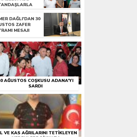
TANDAŞLARLA
LUŞTU
MER DAĞLI’DAN 30
USTOS ZAFER
YRAMI MESAJI
30 AĞUSTOS COŞKUSU ADANA’YI
SARDI
L VE KAS AĞRILARINI TETİKLEYEN