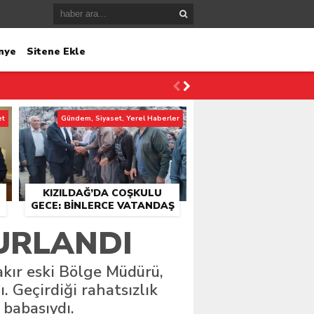
nye
Sitene Ekle
et
Gündem, Siyaset, Yerel Haberler
KIZILDAĞ’DA COŞKULU
GECE: BINLERCE VATANDAŞ
KONSER ALANINDA
URLANDI
BULUŞTU
kır eski Bölge Müdürü,
 Geçirdiği rahatsızlık
 babasıydı.