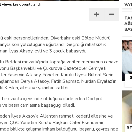
VA
1 views
kez görüntülendi.
BU
TA
AĞ
BA
eski personellerinden, Diyarbakır eski Bölge Müdürü,
yla son yolculuğuna uğurlandı. Geçirdiği rahatsızlık
an İlyas Aksoy, evli ve 3 çocuk babasıydı.
culu Beldesi mezarlığında toprağa verilen merhumun cenaze
syonu Başkanvekili ve Çukurova Gazeteciler Cemiyeti
ter Yasemin Atasoy, Yönetim Kurulu Üyesi Bülent Serin,
şlarından Derya Atasoy, Fatih Sapmaz, Nurdan Eryalaz’ın
 Keskin, ailesi ve yakınları katıldı.
 bir üzüntü içerisinde olduğunu ifade eden Dörtyol
ve basın camiasına başsağlığı diledi.
eden İlyas Aksoy’a Allahtan rahmet, kederli ailesine ve
ileyen ÇGC Yönetim Kurulu Başkanı Cafer Esendemir;
BE
de birlikte çalışma imkanı bulduğunu, başarılı, çevresinde