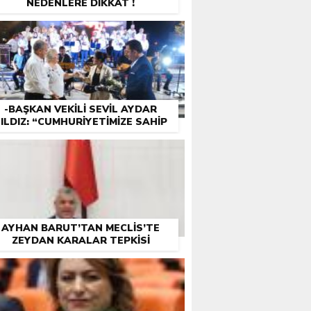
NEDENLERE DİKKAT !
-BAŞKAN VEKILI SEVIL AYDAR
ILDIZ: “CUMHURIYETIMIZE SAHIP
ÇIKMAK BIZIM GÖREVIMIZ”
AYHAN BARUT’TAN MECLIS’TE
ZEYDAN KARALAR TEPKISI