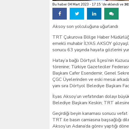
Bu haber 04 Mart 2023 - 17:15 'de eklendi ve
30
Aksoy son yolculuğuna uğurlandı
TRT Çukurova Bölge Haber Müdürlüğü 
emekli muhabir İLYAS AKSOY gözyaşları
sonucu 63 yaşında hayata gözlerini yum
Hatay’a bağlı Dörtyol İlçesi’nin Kuzu
törenine; Türkiye Gazeteciler Federa
Başkanı Cafer Esendemir, Genel Sekre
ÇGC Üyelerinden ve eski mesai arkada
yanı sıra Dörtyol Belediye Başkanı Fadıl
İlyas Aksoy’un vefatından dolayı büyük
Belediye Başkanı Keskin; TRT ailesine 
Geçirdiği beyin kanaması sonucu vefat 
TRT ile basın camiasına başsağlığı d
Aksoy’un Adana’da görev yaptığı dönem