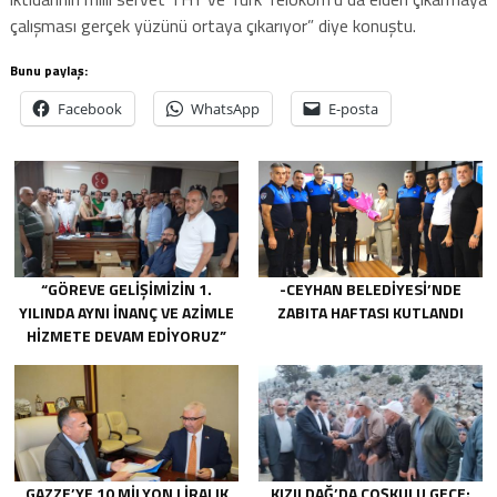
çalışması gerçek yüzünü ortaya çıkarıyor” diye konuştu.
Bunu paylaş:
Facebook
WhatsApp
E-posta
“GÖREVE GELIŞIMIZIN 1.
-CEYHAN BELEDIYESI’NDE
YILINDA AYNI INANÇ VE AZIMLE
ZABITA HAFTASI KUTLANDI
HIZMETE DEVAM EDIYORUZ”
GAZZE’YE 10 MILYON LIRALIK
KIZILDAĞ’DA COŞKULU GECE: