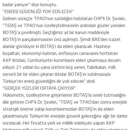
kadar yanıyor” diye konuştu.
“ENERJİ GÜVENLİĞİ YOK EDİLECEK”
Gelinen süreçte TPAO’nun satıldığını hatırlatan CHP’li Dr. Şevkin,
“TEİAŞ ve TPAO’nun özelleştirilmesinin ardından gözler yeniden
BOTAŞ’a çevrilmişti. Geçtiğimiz yıl bir kanun maddesiyle
BOTAŞ’ın parçalanmasının önü açılmıştı. Şimdi BAE’den icazet
alanlar görülüyor ki BOTAŞ’ı da elden çıkaracak. Hazineyi
boşaltan, ekonomiyi batıran, enflasyon canavarını hortlatan
AKP iktidarı, Cumhuriyetin kurumlarını elden çıkarmaya devam
ediyor. 21 yıldan bu yana üretimi boş veren, fabrikaları, milli
serveti bir bir elden çıkaran iktidar BOTAŞ’ın satılmasıyla
Türkiye’nin enerji güvenliğini de yok edecek” dedi.
“GERÇEK YÜZLERİ ORTAYA ÇIKIYOR”
Hükümetin, özelleştirme girişimlerini BOTAŞ’la sınırlı tutmadığını
dile getiren CHP’li Dr. Şevkin, “TEİAŞ ve TPAO’dan sonra enerjide
stratejik öneme sahip kurumlarımızdan BOTAŞ’ın da elden
çıkarılmasıyla Türkiye’nin enerjide güvenli geleceğine ağır bir darbe
vurulacak. Her fırsatta yerli ve millilik edebiyatı yapan AKP
iktidarının milli servet THY ve Türk Telokom’u da elden çıkarmaya