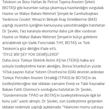
Telokom ve Boru Hatları İle Petrol Taşıma Anonim Şirketi
(BOTAŞ) gibi kurumları satışa çıkarmaya hazırlandığını vurguladı.
Hazine ve Maliye Bakanı Mehmet Şimşek ile Cumhurbaşkanı
Yardımcısı Cevdet Yılmaz’ın Birleşik Arap Emirlikleri’ne (BAE)
yaptığı ziyaretin içeriğinin kamuoyuna yansıtılmadığını hatırlatan
Dr. Şevkin, faiz kararıyla ekonomiyi daha çok dibe vurduran
Hazine ve Maliye Bakanı Mehmet Şimşek’in bütçe gelirlerini
artırabilmek için Varlık Fonu’ndaki THY, BOTAŞ ve Türk
Telokom’a göz diktiğini ifade etti.
“ÖYLE BİR ŞEY YOK DEMİŞLERDİ”
Daha önce Türkiye Elektrik İletim AŞ’nin (TEİAŞ) halka arz
yoluyla özelleştirilme kararı alındığını, Borsa İstanbul’un yüzde
10’luk payının Katar Yatırım Otoritesi’ne (QIA) devrinin ardından
Türkiye Petrolleri Anonim Ortaklığı (TPAO) ile BOTAŞ’ın da
özelleştirileceğine dair iddiaları zamanın Enerji ve Tabii Kaynaklar
Bakanı Fatih Dönmez’e sorduğunu hatırlatan Dr. Şevkin,
“Gündemimizde TPAO ve BOTAŞ’ın özelleştirilmesiyle ilgili bir
konu yok” yanıtı almıştı. Dr. Şevkin, son özelleştirme girişimleri
iddiaları nedeniyle yaptığı açıklamada “Yalancının mumu yatsıya