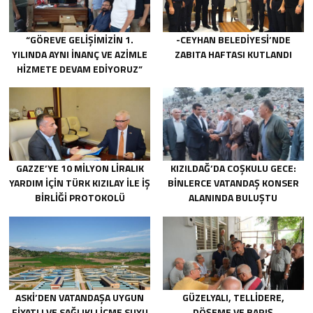
“GÖREVE GELIŞIMIZIN 1.
-CEYHAN BELEDIYESI’NDE
YILINDA AYNI INANÇ VE AZIMLE
ZABITA HAFTASI KUTLANDI
HIZMETE DEVAM EDIYORUZ”
GAZZE’YE 10 MILYON LIRALIK
KIZILDAĞ’DA COŞKULU GECE:
YARDIM IÇIN TÜRK KIZILAY ILE IŞ
BINLERCE VATANDAŞ KONSER
BIRLIĞI PROTOKOLÜ
ALANINDA BULUŞTU
IMZALANDI.
ASKİ’DEN VATANDAŞA UYGUN
GÜZELYALI, TELLIDERE,
FIYATLI VE SAĞLIKLI IÇME SUYU
DÖŞEME VE BARIŞ