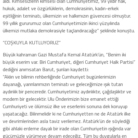
aldı. Kimsesizlerin kimsesi olan Cumhuriyetimiz, 99 yıldır hak,
hukuk, adalet ve özgürlüklerin, demokrasinin, kadın-erkek
eşitliğinin teminatı, ülkemizin ve halkımızın güvencesi olmuştur.
99 yıllık gururumuz olan Cumhuriyetimizin ikinci yüzyılında
ülkemizi mutlaka demokrasiyle taçlandıracağız” şeklinde konuştu.
“COŞKUYLA KUTLUYORUZ”
Büyük kahraman Gazi Mustafa Kemal Atatürk’ün, “Benim iki
büyük eserim var. Biri Cumhuriyet, diğeri Cumhuriyet Halk Partisi”
dediğini anımsatan Barut, şunları kaydetti:
“Aklın ve bilimin rehberliğinde Cumhuriyet bugünlerimizin
dayanağı, yarınlarımızın teminatı ve geleceğimize ışık tutan
aydınlık bir penceredir. Cumhuriyetimiz aydınlıktır, çağdaşlıktır ve
modern bir gelecektir. Ulu Önderimizin bize emanet ettiği
Cumhuriyeti ve ölümsüz ilke ve eserlerini sonuna dek koruyup
yaşatacağız. Bilinmelidir ki ne Cumhuriyetten ne de Atatürk ilke
ve devrimlerinden asla taviz verilemez. Atatürk’ün de söylediği
gibi ahlaki erdeme dayalı bir irade olan Cumhuriyetin ışığında var
gücümüzle yürümeye devam edeceğiz. Tüm bu duygularla en