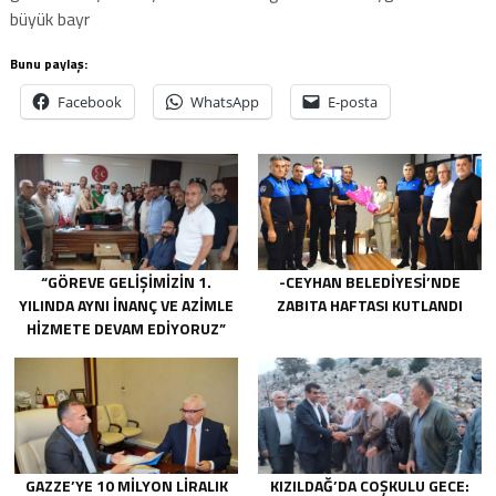
büyük bayr
Bunu paylaş:
Facebook
WhatsApp
E-posta
“GÖREVE GELIŞIMIZIN 1.
-CEYHAN BELEDIYESI’NDE
YILINDA AYNI INANÇ VE AZIMLE
ZABITA HAFTASI KUTLANDI
HIZMETE DEVAM EDIYORUZ”
GAZZE’YE 10 MILYON LIRALIK
KIZILDAĞ’DA COŞKULU GECE: