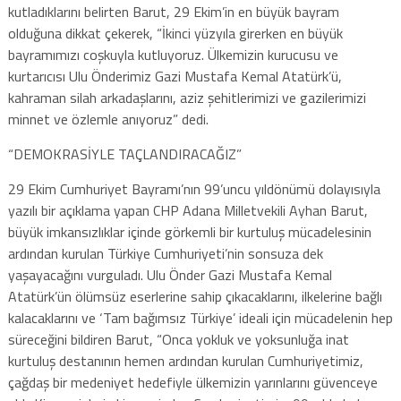
kutladıklarını belirten Barut, 29 Ekim’in en büyük bayram
olduğuna dikkat çekerek, “İkinci yüzyıla girerken en büyük
bayramımızı coşkuyla kutluyoruz. Ülkemizin kurucusu ve
kurtarıcısı Ulu Önderimiz Gazi Mustafa Kemal Atatürk’ü,
kahraman silah arkadaşlarını, aziz şehitlerimizi ve gazilerimizi
minnet ve özlemle anıyoruz” dedi.
“DEMOKRASİYLE TAÇLANDIRACAĞIZ”
29 Ekim Cumhuriyet Bayramı’nın 99’uncu yıldönümü dolayısıyla
yazılı bir açıklama yapan CHP Adana Milletvekili Ayhan Barut,
büyük imkansızlıklar içinde görkemli bir kurtuluş mücadelesinin
ardından kurulan Türkiye Cumhuriyeti’nin sonsuza dek
yaşayacağını vurguladı. Ulu Önder Gazi Mustafa Kemal
Atatürk’ün ölümsüz eserlerine sahip çıkacaklarını, ilkelerine bağlı
kalacaklarını ve ‘Tam bağımsız Türkiye’ ideali için mücadelenin hep
süreceğini bildiren Barut, “Onca yokluk ve yoksunluğa inat
kurtuluş destanının hemen ardından kurulan Cumhuriyetimiz,
çağdaş bir medeniyet hedefiyle ülkemizin yarınlarını güvenceye