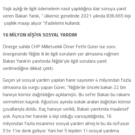
Yaşlı aylığı ile ilgili ödemelerin nasıl yapıldığına dair soruya yanıt
veren Bakan Yanık, “ ülkemiz genelinde 2021 yılında 836.665 kişi
yaşlılık maaşı alıyor “ifadelerini kullandı.
16 MİLYON KİŞİYA SOSYAL YARDIM
Önerge sahibi CHP Milletvekili Ömer Fethi Gürer ise soru
önergesinde Niğde ili ile ilgili soruların yer almasına rağmen
Bakan Yanık’ın yanıtında Niğde’yle ilgili sorulara yanıt
verilmediğine dikkat çekti.
Geçen yıl sosyal yardım yapılan hane sayısının 4 milyondan fazla
olmasına da vurgu yapan Gürer, “Niğde’de önceki bakan 22 bin
haneye kömür dağıtıldığını açıklamıştı. Bu sefer Bakan bu rakamı
vermekten kaçındı. Ağustos ayında sokak araları dağıtılan kömür
çuvallarıyla doldu. Kaç haneye verildi, Bakan yanıtında maalesef
yok. Ayrıca her hanede 4 kişi olduğu varsayıldığında, 16
milyondan fazla insanımız sosyal yardım almış ki bu da nüfusun
5’te 1’ne denk geliyor. Yani her 5 kişiden 1’i sosyal yardıma