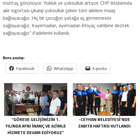
muhtaç görünüyor. Yokluk ve yoksulluk artıyor. CHP iktidarında
aile sigortası çıkarıp yoksulluk çeken tüm ailelere maaş
bağlayacağız. Hiç bir çocuğun yatağa aç girmemesini
sağlayacağız. Kayırmadan, ayırmadan ihtiyaç sahibine destek
sağlayacağız” ifadelerini kullandı.
Bunu paylaş:
Facebook
WhatsApp
E-posta
“GÖREVE GELIŞIMIZIN 1.
-CEYHAN BELEDIYESI’NDE
YILINDA AYNI INANÇ VE AZIMLE
ZABITA HAFTASI KUTLANDI
HIZMETE DEVAM EDIYORUZ”