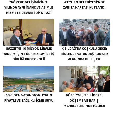
“GÖREVE GELIŞIMIZIN 1.
-CEYHAN BELEDIYESI’NDE
YILINDA AYNI INANÇ VE AZIMLE
ZABITA HAFTASI KUTLANDI
HIZMETE DEVAM EDIYORUZ”
GAZZE’YE 10 MILYON LIRALIK
KIZILDAĞ’DA COŞKULU GECE:
YARDIM IÇIN TÜRK KIZILAY ILE IŞ
BINLERCE VATANDAŞ KONSER
BIRLIĞI PROTOKOLÜ
ALANINDA BULUŞTU
IMZALANDI.
ASKİ’DEN VATANDAŞA UYGUN
GÜZELYALI, TELLIDERE,
FIYATLI VE SAĞLIKLI IÇME SUYU
DÖŞEME VE BARIŞ
MAHALLELERINDE HALKLA
BULUŞTU