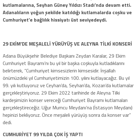
kutlamalarına, Seyhan Güney Yıldızı Stadı’nda devam etti.
Adanalıların yoğun şekilde katıldığı kutlamalarda coşku ve
Cumhuriyet’e bağlılık hissiyatı üst seviyedeydi.
29 EKİM’DE MEŞALELİ YÜRÜYÜŞ VE ALEYNA TİLKİ KONSERİ
Adana Büyükşehir Belediye Başkanı Zeydan Karalar, 29 Ekim
Cumhuriyet Bayramı’nı bu yıl bir başka coşkuyla kutladıklarını
belirterek, “Cumhuriyet kimsesizlerin kimsesidir. İnşallah
önümüzdeki yıl Cumhuriyetimizin 100. yılını kutlayacağız. Bu yıl
99. yılı kutluyoruz ve Ceyhan’da, Seyhan’da, Kozan’da kutlamalar
gerçekleştiriyoruz. 29 Ekim 2022 tarihinde de Aleyna Tilki
kardeşimizin konser vereceği Cumhuriyet Bayramı kutlamaları
gerçekleştireceğiz. Uğur Mumcu Meydanı’na (İstasyon Meydanı)
hepinizi bekliyoruz. Önce meşaleli yürüyüş sonra da konser var”
dedi.
CUMHURİYET 99 YILDA ÇOK İŞ YAPTI