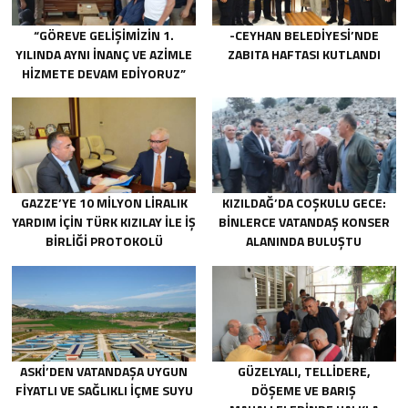
“GÖREVE GELIŞIMIZIN 1.
-CEYHAN BELEDIYESI’NDE
YILINDA AYNI INANÇ VE AZIMLE
ZABITA HAFTASI KUTLANDI
HIZMETE DEVAM EDIYORUZ”
GAZZE’YE 10 MILYON LIRALIK
KIZILDAĞ’DA COŞKULU GECE:
YARDIM IÇIN TÜRK KIZILAY ILE IŞ
BINLERCE VATANDAŞ KONSER
BIRLIĞI PROTOKOLÜ
ALANINDA BULUŞTU
IMZALANDI.
ASKİ’DEN VATANDAŞA UYGUN
GÜZELYALI, TELLIDERE,
FIYATLI VE SAĞLIKLI IÇME SUYU
DÖŞEME VE BARIŞ