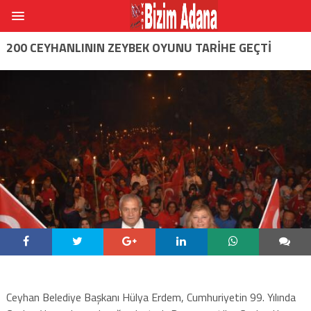
200 CEYHANLININ ZEYBEK OYUNU TARIHE GEÇTI
Ceyhan Belediye Başkanı Hülya Erdem, Cumhuriyetin 99. Yılında