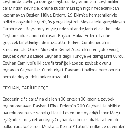
Ceyhan’da coşkuyu doruğa ulaştırdı. Bayramın tüm Ceyhanlılar
tarafından sevinçle, onurla kutlanması için hiçbir fedakarlıktan
kaçınmayan Başkan Hülya Erdem, 29 Ekim’de hemşehrileriyle
birlikte coşkulu bir yürüyüş gerçekleştirdi. Meşalelerle gerçekleşen
Cumhuriyet Bayramı yürüyüşünde vatandaşlarla el ele, kol kola
Ceyhan sokaklarında dolaşan Başkan Hülya Erdem, tarihe
geçecek bir etkinliğe de imza attı. Türkiye Cumhuriyeti’nin
kurucusu Ulu Önder Mustafa Kemal Atatürk’ün en çok sevdiği
zeybek oyunu sadece Ceyhan’a değil Türkiye’ye damgasını vurdu.
Ceyhan Çamlıyol’u iki taraflı trafiğe kapatıp zeybek oyunu
oynayan Ceyhanlılar, Cumhuriyet Bayramı finalinde hem onurlu
hem de duygu dolu anlara imza attı.
CEYHAN, TARİHE GEÇTİ
Caddenin çift tarafına dizilen 100 erkek 100 kadınla zeybek
oyunu oynayan Başkan Hülya Erdem’in 200 Ceyhanlı ile birlikte
uyumlu oyunu ve sanatçı Haluk Levent’in söylediği İzmir Marşı
eşliğindeki meşaleli yürüyüş Ceyhanlıları hem sokaklara hem de
balkonlara koşturdu. Mustafa Kemal Atatürk’ün ilke ve devrimleri