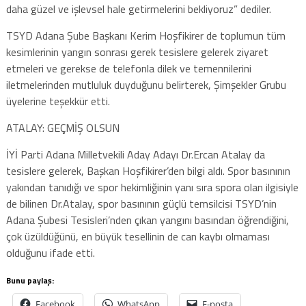
daha güzel ve işlevsel hale getirmelerini bekliyoruz” dediler.
TSYD Adana Şube Başkanı Kerim Hoşfikirer de toplumun tüm
kesimlerinin yangın sonrası gerek tesislere gelerek ziyaret
etmeleri ve gerekse de telefonla dilek ve temennilerini
iletmelerinden mutluluk duyduğunu belirterek, Şimşekler Grubu
üyelerine teşekkür etti.
ATALAY: GEÇMİŞ OLSUN
İYİ Parti Adana Milletvekili Aday Adayı Dr.Ercan Atalay da
tesislere gelerek, Başkan Hoşfikirer’den bilgi aldı. Spor basınının
yakından tanıdığı ve spor hekimliğinin yanı sıra spora olan ilgisiyle
de bilinen Dr.Atalay, spor basınının güçlü temsilcisi TSYD’nin
Adana Şubesi Tesisleri’nden çıkan yangını basından öğrendiğini,
çok üzüldüğünü, en büyük tesellinin de can kaybı olmaması
olduğunu ifade etti.
Bunu paylaş:
Facebook
WhatsApp
E-posta