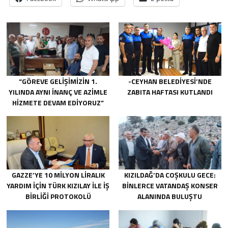
“GÖREVE GELIŞIMIZIN 1.
-CEYHAN BELEDIYESI’NDE
YILINDA AYNI INANÇ VE AZIMLE
ZABITA HAFTASI KUTLANDI
HIZMETE DEVAM EDIYORUZ”
GAZZE’YE 10 MILYON LIRALIK
KIZILDAĞ’DA COŞKULU GECE:
YARDIM IÇIN TÜRK KIZILAY ILE IŞ
BINLERCE VATANDAŞ KONSER
BIRLIĞI PROTOKOLÜ
ALANINDA BULUŞTU
IMZALANDI.