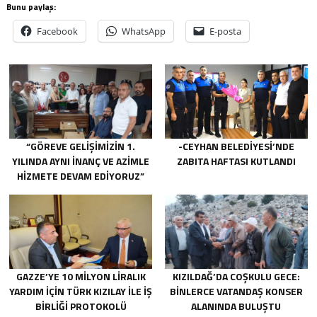
Bunu paylaş:
Facebook
WhatsApp
E-posta
“GÖREVE GELIŞIMIZIN 1.
-CEYHAN BELEDIYESI’NDE
YILINDA AYNI INANÇ VE AZIMLE
ZABITA HAFTASI KUTLANDI
HIZMETE DEVAM EDIYORUZ”
GAZZE’YE 10 MILYON LIRALIK
KIZILDAĞ’DA COŞKULU GECE:
YARDIM IÇIN TÜRK KIZILAY ILE IŞ
BINLERCE VATANDAŞ KONSER
BIRLIĞI PROTOKOLÜ
ALANINDA BULUŞTU