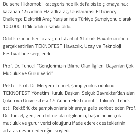
Bu sene Hidromobil kategorisinde ilk defa piste çıkmaya hak
kazanan 1.5 Adana H2 adlı araç, Uluslararası Efficiency
Challenge Elektrikli Araç Yarışları’nda Türkiye Şampiyonu olarak
100.000 TL’lik ödülün sahibi oldu.
Ödül kazanan her iki araç da İstanbul Atatürk Havalimanı’nda
gerçekleştirilen TEKNOFEST Havacılık, Uzay ve Teknoloji
Festivali’nde sergilendi.
Prof. Dr. Tuncel: “Gençlerimizin Bilime Olan İlgileri, Başarıları Çok
Mutluluk ve Gurur Verici”
Rektör Prof. Dr. Meryem Tuncel, şampiyonluk ödülünü
TEKNOFEST Yönetim Kurulu Başkanı Selçuk Bayraktar’dan alan
Çukurova Üniversitesi 1.5 Adana Elektromobil Takımı’nı tebrik
etti. Rektörlükte şampiyonlarla bir araya gelip sohbet eden Prof.
Dr. Tuncel, gençlerin bilime olan ilgilerinin, başarılarının çok
mutluluk ve gurur verici olduğunu ifade ederek desteklerinin
artarak devam edeceğini söyledi.