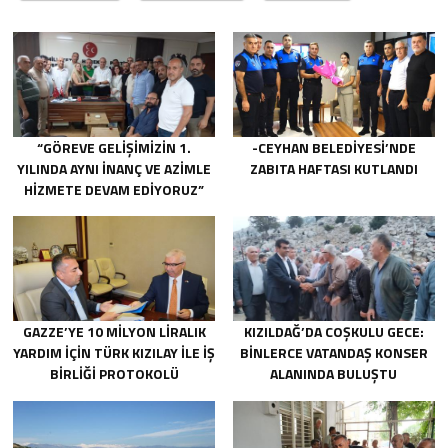
“GÖREVE GELIŞIMIZIN 1.
-CEYHAN BELEDIYESI’NDE
YILINDA AYNI INANÇ VE AZIMLE
ZABITA HAFTASI KUTLANDI
HIZMETE DEVAM EDIYORUZ”
GAZZE’YE 10 MILYON LIRALIK
KIZILDAĞ’DA COŞKULU GECE:
YARDIM IÇIN TÜRK KIZILAY ILE IŞ
BINLERCE VATANDAŞ KONSER
BIRLIĞI PROTOKOLÜ
ALANINDA BULUŞTU
IMZALANDI.