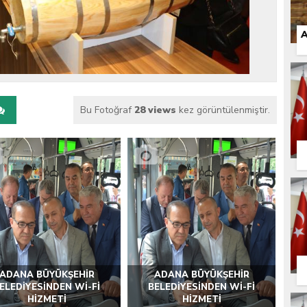
 İLÇEMİZ BARBAROS MAHALLESİ’NDE VATANDAŞLARLA BULUŞTU
A
Bu Fotoğraf
28 views
kez görüntülenmiştir.
ADANA BÜYÜKŞEHİR
ADANA BÜYÜKŞEHİR
ELEDİYESİNDEN Wİ-Fİ
BELEDİYESİNDEN Wİ-Fİ
HİZMETİ
HİZMETİ