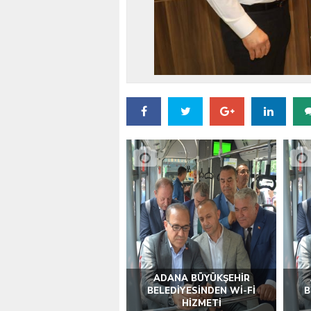
VALİ KÖŞGER SEYHAN
ADANA BÜYÜKŞEHİR
BELEDİYESİNDEN Wİ-Fİ
B
HİZMETİ