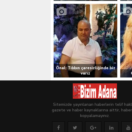
Önal: Tıbbın çaresizliğinde biz
varız
Sitemizde yayınlanan haberlerin telif hakl
gazete ve haber kaynaklarına aittir, haber
kopyalamayınız.